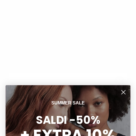
assicura comfort e libertà di movimento, mentre le maniche
corte raglan donano un tocco sportivo e una maggiore fluidità
nei movimenti. Il design è completato da scollo girocollo e
fondo dritto per un fit versatile e adatto a ogni occasione. Il
logo ELITE stampato in off white sul fronte crea un contrasto
deciso con il colore del capo, aggiungendo un dettaglio
distintivo ispirato all'iconica agenzia di modelle.
Stagione
SUMMER SALE
NEWSLETTER FREDDY
Materiali e Cura
SALDI -50%
SCONTO 15%
+ EXTRA 10%
Iscriviti alla newsletter e ricevi prima di tutti