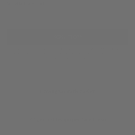
Scrivi la tua e-mail
ISCRIVITI ORA
Inserendo la tua mail e cliccando sul pulsante ISCRIVITI ORA acconsenti a
ricevere comunicazioni di interesse commerciale da parte di Freddy Spa
(
per l'informativa completa).
clicca qui
Consegna Gratis da 49€
40 giorni di tempo per fare il reso