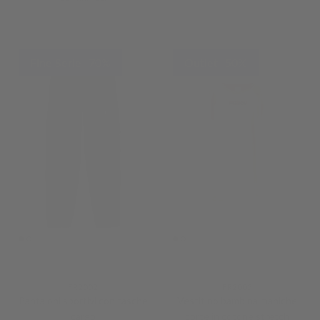
Fine Serie -70%
Outlet -50%
FR2002
FR2005
Pantaloni sportivi con tasche
Vestitino bambina maniche
cargo
corte in cotone stretch