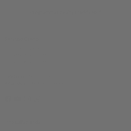
Programma Loyalty Freddy360°
Servizio Clienti
Dal lunedì al venerdì
Dalle 09:00 alle 13:00
Dalle 13:30 alle 17:00
Telefono
+39 0185 59101
WhatsApp
+39 3495579993
Facebook
YouTube
Instagram
WhatsApp
Info sull'azienda