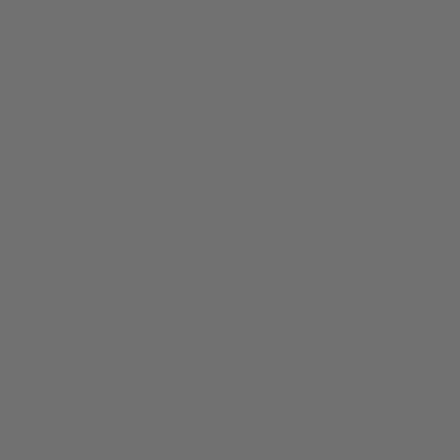
Assistenza
Contattaci
FAQ
Guida alle taglie
Metodi di pagamento
Spedizioni e Consegna
Resi e rimborsi
Cura dei Capi
Tessuti e Materiali
Area Legale