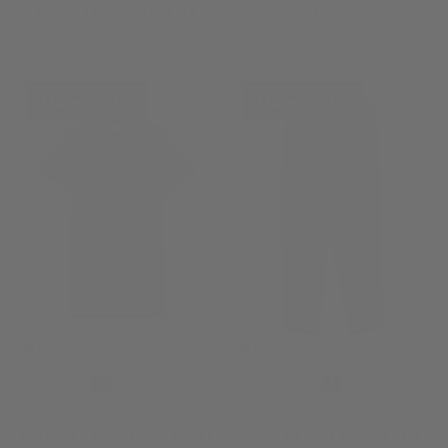
12 Anni
14 Anni
16 Anni
16l
10 Anni
Outlet -50%
Outlet -50%
FR1936
FR1940
Vestitino Bambina Maxi T-Shirt
Jeans bambina comfort fit in