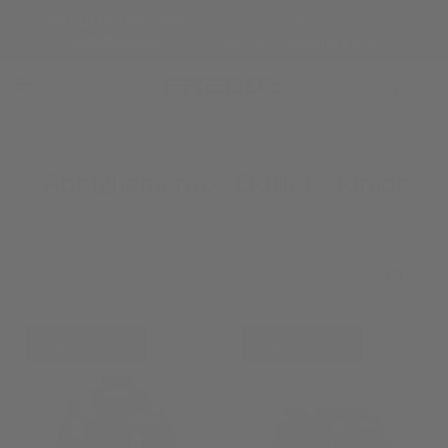
Passa ai contenuti
SALDI ESTIVI -50%
Extra Sconto 10% con il codice
SUMMER26
su ordini da 79€ -
Acquista ora
Account
Carr
Abbigliamento - Outlet - Junior
Filtro
194 prodotti
Outlet -50%
Outlet -50%