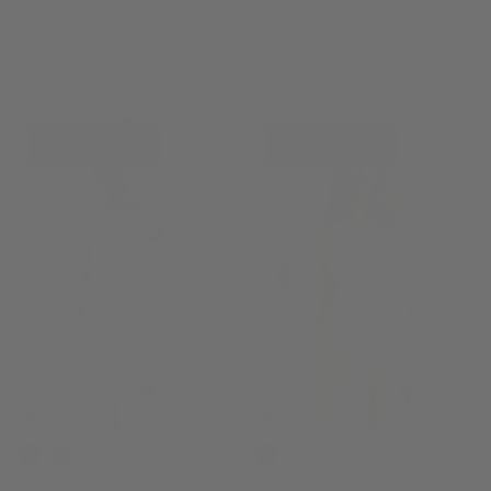
Xxs
Extra Small
Small
Medium
Extra Small
Small
Medium
Large
Large
Extra Large
Outlet -50%
Outlet -50%
F25WCPS4
S25WSLS6