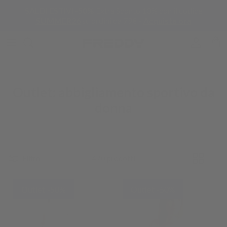
Passa ai contenuti
SALDI ESTIVI -50%
Extra Sconto 10% con il codice
SUMMER26
su ordini da 79€ -
Acquista ora
Account
Carr
Outlet: abbigliamento sportivo da
donna
Filtro
470 prodotti
Outlet -50%
Outlet -50%