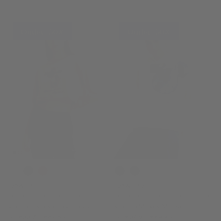
Outlet -50%
Outlet -50%
F25WCPS1
F25WCPS2
Felpa cropped da donna con
Felpa da donna con cappuccio e
grafica Disney e taglio a vivo
stampa Mickey Mouse
Prezzo di vendita
Prezzo normale
Prezzo di vendita
Prezzo normale
€33,75
€67,50
Promo
€34,95
€69,90
Promo
Da
Da