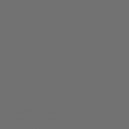
Dalle canotte alle
t-shirt
, dai
leggings
ai pantaloni in felpa, dalle maglie
a manica lunga agli
shorts
, dalle borse agli accessori più svariati:
l'outlet Freddy di abbigliamento sportivo è ricco di proposte uniche.
Oltre che estremamente pratici da indossare, i capi di abbigliamento
Freddy dedicati alle
donne che amano lo sport
sono anche molto
graziosi, per aiutarti a sentirti sempre al massimo, anche in palestra o
durante gli allenamenti più intensi.
Materiali e tessuti di qualità
Nell'outlet Freddy di abbigliamento da donna troverai solo capi
realizzati con la massima cura e con materiali innovativi e di alta
qualità. È il caso dello speciale
tessuto tecnico D.I.W.O.®
, il materiale
all'avanguardia brevettato da Freddy, che ti garantirà il massimo della
traspirazione e della termoregolabilità.
Iscriviti alla newsletter e ricevi il
15% di sconto
Scrivi la tua e-mail