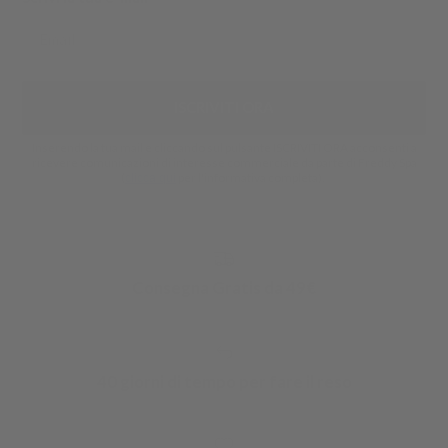
ISCRIVITI ORA
Inserendo la tua mail e cliccando sul pulsante ISCRIVITI ORA acconsenti a
ricevere comunicazioni di interesse commerciale da parte di Freddy Spa
(
per l'informativa completa).
clicca qui
Consegna Gratis da 49€
40 giorni di tempo per fare il reso