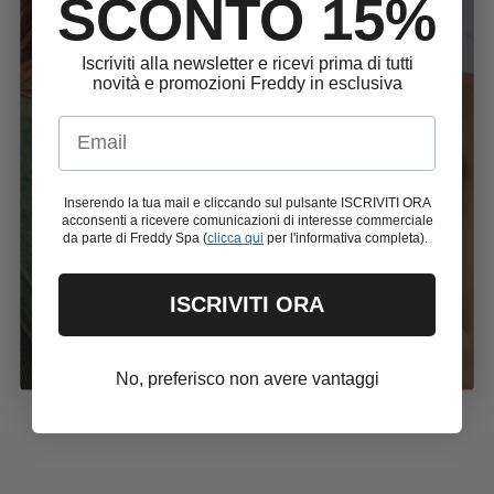
SALDI -50%
SCONTO 15%
+ EXTRA 10%
Iscriviti alla newsletter e ricevi prima di tutti
novità e promozioni Freddy in esclusiva
Email
Con il codice
SUMMER26
ottieni uno Sconto Extra 10%
sui Saldi Estivi su ordini da 79€
Inserendo la tua mail e cliccando sul pulsante ISCRIVITI ORA
SUMMER26
acconsenti a ricevere comunicazioni di interesse commerciale
da parte di Freddy Spa (
clicca qui
per l'informativa completa).
ISCRIVITI ORA
ACQUISTA ORA
S25WSLT2
S25WSLS4
T-shirt maniche a kimono con
Felpa con inserto effetto
stampa fantasia sui fianchi
camicia e dettagli dorati
Prezzo di vendita
Prezzo normale
Prezzo di vendita
Prezzo normale
€23,25
€46,50
Promo
€22,47
€74,90
Promo
Da
Da
No, preferisco non avere vantaggi
Extra Small
Small
Medium
Xxs
Extra Small
Small
Medium
Large