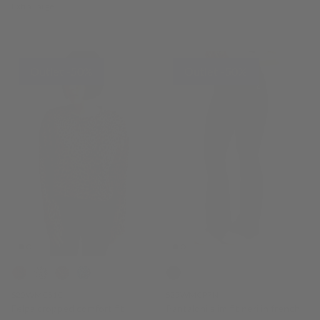
Extra Large
Outlet -50%
Outlet -50%
S25WMCS1C
S25WMCP7N
Felpa cropped comfort fit
Pantaloni slim fit neri in french