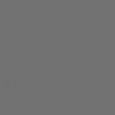
Programma Loyalty Freddy360°
Servizio Clienti
Dal lunedì al venerdì
Dalle 09:00 alle 13:00
Dalle 13:30 alle 17:00
Telefono
+39 0185 59101
WhatsApp
+39 3495579993
Facebook
YouTube
Instagram
WhatsApp
Info sull'azienda