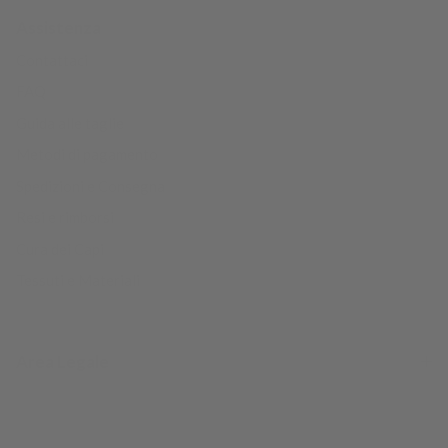
Assistenza
Contattaci
FAQ
Guida alle taglie
Metodi di pagamento
Spedizioni e Consegna
Resi e rimborsi
Cura dei Capi
Tessuti e Materiali
Area Legale