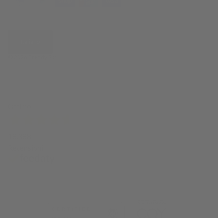
Italiano
© 2026
Freddy Spa
.
Ottimo
18.388
Recensioni