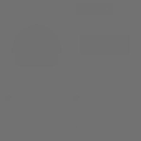
Novità
Outlet -50%
BASKETHAT-FUR
EARMUFFS-RIB
Cappellino sherpa con maxi
Fascia per capelli invernale a
ricamo FY tono su tono
coste
Prezzo normale
Prezzo di vendita
Prezzo normale
€38,00
€18,45
€36,90
Promo
Unica
Unica