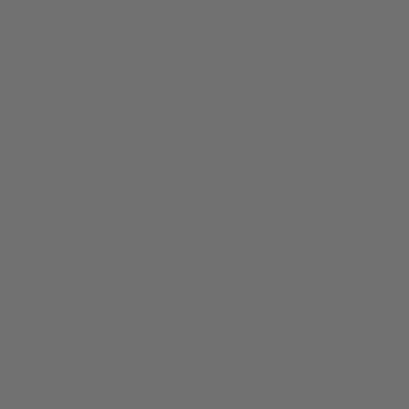
Unica
Large
Extra Large
Xx Large
Novità
Novità
Ultimi pezzi
F200WATERNAVY
F200WATERFUCSIA
Set 2 asciugamani microfibra blu
Asciugamano 2 Pz