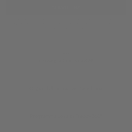
ISCRIVITI ORA
Inserendo la tua mail e cliccando sul pulsante ISCRIVITI ORA acconsenti a
ricevere comunicazioni di interesse commerciale da parte di Freddy Spa
(
per l'informativa completa).
clicca qui
Consegna Gratis da 49€
40 giorni di tempo per fare il reso
Programma Loyalty Freddy360°