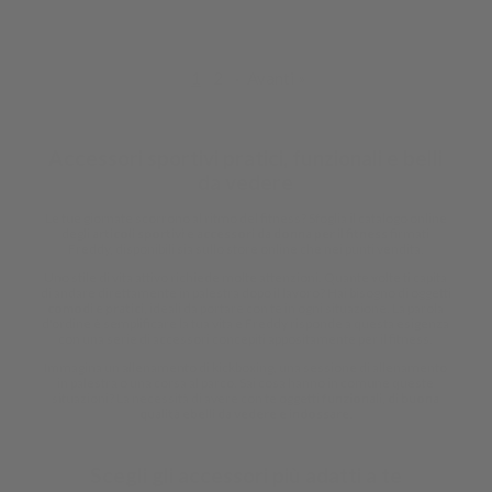
1
2
·
Avanti »
Accessori sportivi pratici, funzionali e belli
da vedere
Le tue giornate scorrono al ritmo del fitness? Sfoglia il catalogo online
degli
articoli sportivi
e
accessori da donna per il fitness
firmati
Freddy, disponibili sia sullo store online che nei punti vendita.
Uno stile di vita attivo richiede molte attenzioni. Quante volte ti capita
di andare direttamente in palestra dopo il lavoro? Hai bisogno di oggetti
comodi e pratici
, ideali da portare con te in ogni situazione. La parola
d'ordine è semplificare la tua vita e Freddy risponde a questa esigenza
con una serie di accessori concepiti appositamente per il fitness.
Immagina un allenamento di kickboxing, una sessione di allenamento
in palestra o una corsa al parco. Sai cosa hanno in comune queste
situazioni? La necessità di avere con te oggetti
funzionali
,
di buona
qualità
e
belli da vedere e indossare
.
Scegli gli accessori più adatti a te