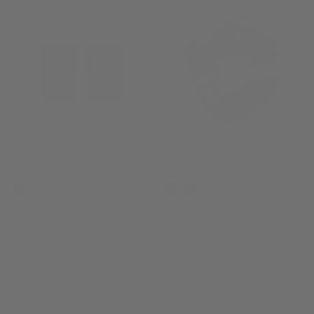
KNEEPAD2501
HAIRTIE-DENIMWASH
Ginocchiere da pallavolo con
Elastico in denim effetto used
logo FREDDY ricamato
con logo FREDDY
Prezzo normale
Prezzo normale
€34,90
€9,90
Extra Small
Small
Medium
Large
Unica
Extra Large