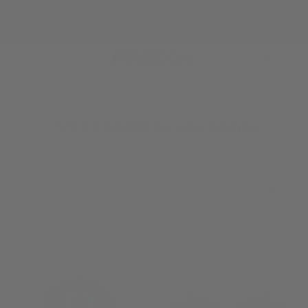
Passa ai contenuti
SALDI ESTIVI -50%
Extra Sconto 10% con il codice
SUMMER26
su ordini da 79€ -
Acquista ora
Account
Carr
Articoli sportivi da donna
Filtro
48 prodotti
Novità
Novità