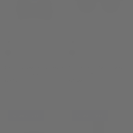
FGI772
SP171
Cappellino Baseball Federazione
Occhiali da Sole Neri Unisex con
Ginnastica d'Italia
logo FREDDY
Prezzo normale
Prezzo normale
€24,90
€29,00
Unica
Unica
Sconto -50%
Sconto -30%