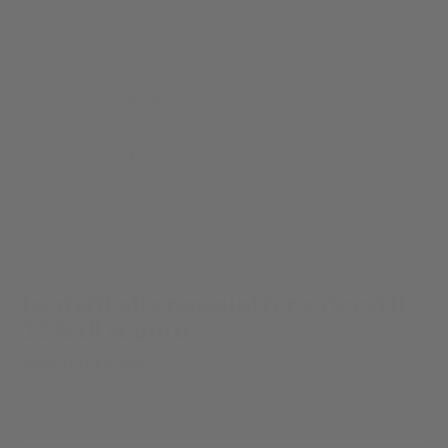
Prova a sfogliare il catalogo online degli articoli sportivi e accessori da
donna per il fitness di Freddy.
Guanti
e
ginocchiere
sono perfetti per
proteggerti durante i tuoi allenamenti. Flessibili e aderenti, offrono la
massima presa in ogni situazione.
Per te che ami i dettagli alla moda, le
fasce per capelli in tessuto
tecnico D.I.W.O.®
, a tinta unita o con stampa animalier, sono
l'accessorio giusto per allenarti con stile.
Una volta finiti i tuoi allenamenti, riponi i tuoi capi nelle comode e
pratiche
Washbag in tessuto D.I.W.O.®
. Grazie alla comoda chiusura
a bottone e alla presenza degli scomparti con chiusura a zip, la tua
borsa per lo sport sarà sempre ordinata e igienica.
Iscriviti alla newsletter e ricevi il
15% di sconto
Scrivi la tua e-mail