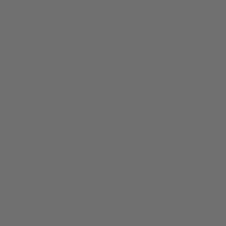
FAQ
Guida alle taglie
Metodi di pagamento
Spedizioni e Consegna
Resi e rimborsi
Cura dei Capi
Tessuti e Materiali
Area Legale