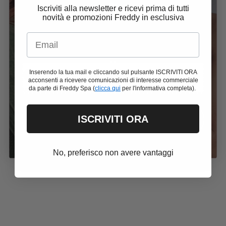
+ EXTRA 10%
Iscriviti alla newsletter e ricevi prima di tutti
novità e promozioni Freddy in esclusiva
Email
Con il codice
SUMMER26
ottieni uno Sconto Extra 10%
sui Saldi Estivi su ordini da 79€
Inserendo la tua mail e cliccando sul pulsante ISCRIVITI ORA
SUMMER26
acconsenti a ricevere comunicazioni di interesse commerciale
da parte di Freddy Spa (
clicca qui
per l'informativa completa).
YOGAMAT2L
F100WATERROYAL
Tappetino yoga in PVC con
Accappatoio unisex in
sacca per il trasporto
microfibra blu royal Freddy
ISCRIVITI ORA
ACQUISTA ORA
Prezzo normale
Prezzo normale
€39,90
€39,90
Unica
Medium
Large
Extra Large
Xx Large
No, preferisco non avere vantaggi
Novità
Outlet -50%