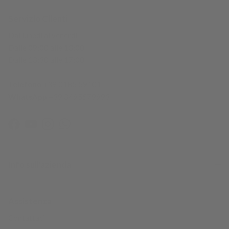
Servizio Clienti
Dal lunedì al venerdì
Dalle 09:00 alle 13:00
Dalle 13:30 alle 17:00
Telefono
+39 0185 59101
WhatsApp
+39 3495579993
Facebook
YouTube
Instagram
WhatsApp
Info sull'azienda
Assistenza
Contattaci