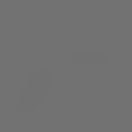
BASKETHAT-COT
HAIRTIE-COTTON
Cappellino da baseball in cotone
Elastico per capelli in cotone
con logo FREDDY
con logo FREDDY
Prezzo normale
Prezzo di vendita
Prezzo normale
€29,90
€6,00
€7,50
Promo
Da
Unica
Unica
Novità
Sconto -50%