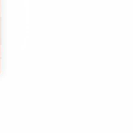
Xxs
Extra Small
Small
Medium
Large
Extra Large
Extra Large
Xx Large
Outlet -50%