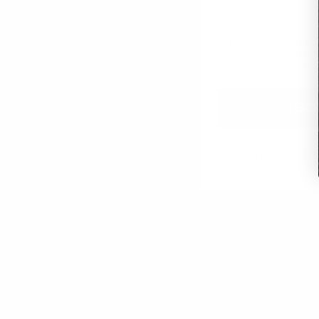
Xxs
Extra Small
Small
Medium
Large
Xxs
Extra Sm
Extra Large
Xx Large
Extra Large
Inserendo la tua mail e 
acconsenti a ricevere co
da parte di Freddy Spa (
c
ISC
Novità
Sconto
No, preferis