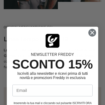
OFFICIAL MERCHANDISING FGI
Linea Tempo Libero FGI
La prima linea merchandising nella storia di Federazione
NEWSLETTER FREDDY
Ginnastica d'Italia.
Capi essenziali, tessuti morbidi, design
SCONTO 15%
contemporaneo per chi viva la ginnastica ogni giorno - anche
fuori dalla palestra.
Iscriviti alla newsletter e ricevi prima di tutti
novità e promozioni Freddy in esclusiva
Email
Inserendo la tua mail e cliccando sul pulsante ISCRIVITI ORA