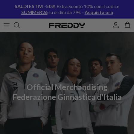
Passa ai contenuti
SALDI ESTIVI -50%
Extra Sconto 10% con il codice
SUMMER26
su ordini da 79€ -
Acquista ora
Account
Carr
Official Merchandising
Federazione Ginnastica d'Italia