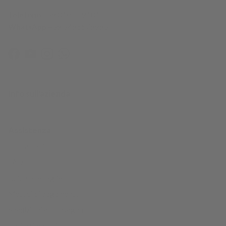
Telefono
+39 0185 59101
WhatsApp
+39 3495579993
Facebook
YouTube
Instagram
WhatsApp
Info sull'azienda
Assistenza
Contattaci
FAQ
Guida alle taglie
Metodi di pagamento
Spedizioni e Consegna
Resi e rimborsi