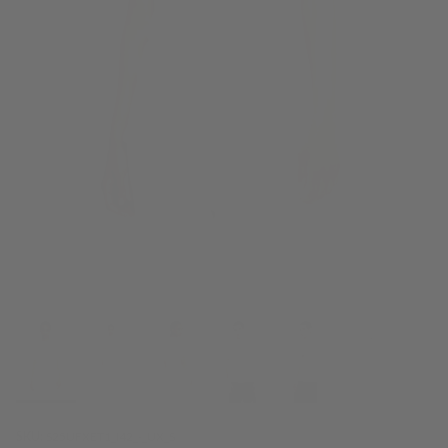
SKU:
S25UFXET1_I42_-_UX_S