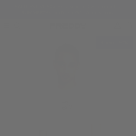
Passa ai contenuti
SALDI ESTIVI -50%
Extra Sconto 10% con il codice
SUMMER26
su ordini da 79€ -
Acquista ora
Account
Carr
Passa alle informazioni sul prodotto
Sconto -50%