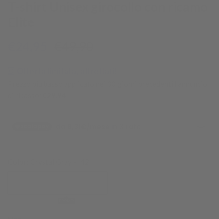
T-shirt Unisex girocollo con ricamo
Elite
Prezzo di vendita
Prezzo normale
€24,95
€49,90
Offerta limitata, affrettati!
Prezzo più basso applicato nei 30 giorni precedenti l'annuncio
di ribasso:
€29,94
Color:
Crystal Gray - I42
Crystal Gray - I42
PROMO