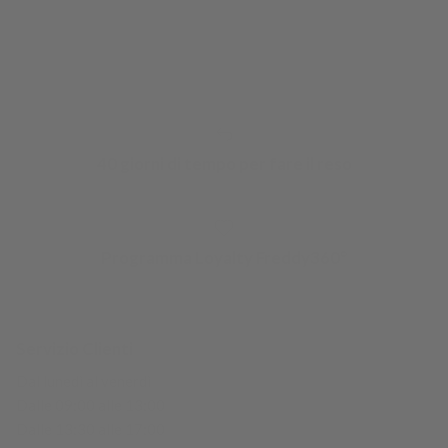
Consegna Gratis da 49€
40 giorni di tempo per fare il reso
Programma Loyalty Freddy360°
Servizio Clienti
Dal lunedì al venerdì
Dalle 09:00 alle 13:00
Dalle 13:30 alle 17:00