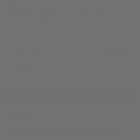
Size
Extra Small
Small
Medium
Large
Extra Large
Guida taglie
Trova la tua taglia
Ultimi pezzi
AGGIUNGI AL CARRELLO
Descrizione
T-shirt unisex in jersey elasticizzato di cotone colore off
white, morbida e confortevole, perfetta per un look versatile. Il