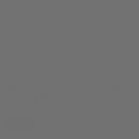
Cura dei Capi
Tessuti e Materiali
Area Legale
Italiano
© 2026
Freddy Spa
.