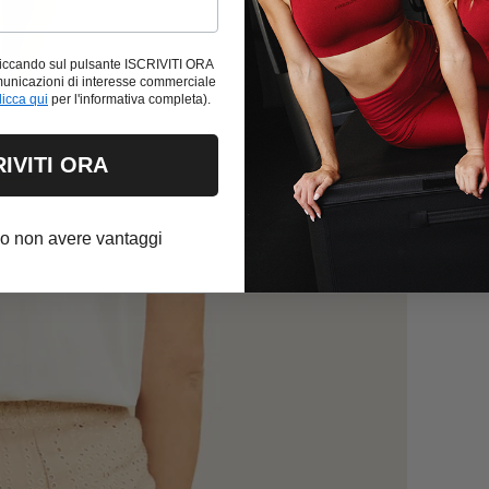
cliccando sul pulsante ISCRIVITI ORA
municazioni di interesse commerciale
licca qui
per l'informativa completa).
RIVITI ORA
co non avere vantaggi