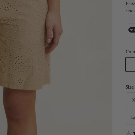
Prez
riba
Colo
Ir
Size
X
L