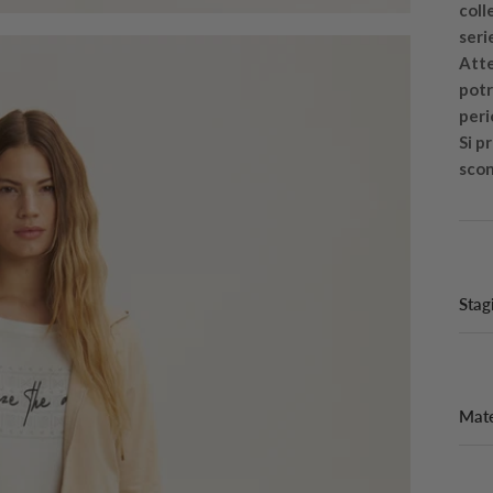
coll
seri
Atte
potr
peri
Si p
scon
Stag
Mate