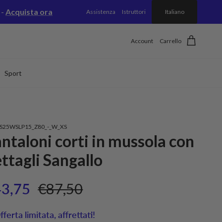
 -
Acquista ora
Assistenza
Istruttori
Italiano
Account
Carrello
Sport
S25WSLP15_Z80_-_W_XS
ntaloni corti in mussola con
ttagli Sangallo
ezzo di vendita
Prezzo normale
43,75
€87,50
fferta limitata, affrettati!