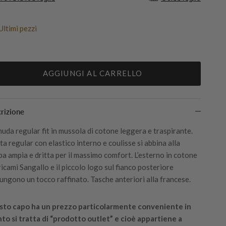
Ultimi pezzi
AGGIUNGI AL CARRELLO
rizione
uda regular fit in mussola di cotone leggera e traspirante.
ita regular con elastico interno e coulisse si abbina alla
a ampia e dritta per il massimo comfort. L’esterno in cotone
ricami Sangallo e il piccolo logo sul fianco posteriore
ungono un tocco raffinato. Tasche anteriori alla francese.
to capo ha un prezzo particolarmente conveniente in
to si tratta di “prodotto outlet” e cioè appartiene a