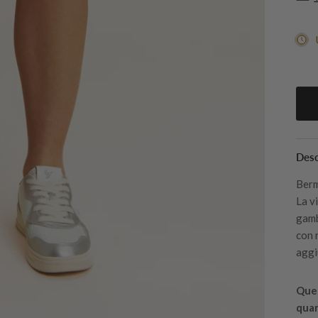
Desc
Berm
La v
gamb
con 
aggi
Ques
quan