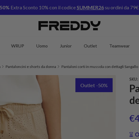
-50%
Extra Sconto 10% con il codice
SUMMER26
su ordini da 79€
WRUP
Uomo
Junior
Outlet
Teamwear
a
Pantaloncini e shorts da donna
Pantaloni corti in mussola con dettagli Sangallo
SKU:
Outlet -50%
Pa
de
Pr
€
O