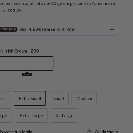
zo più basso applicato nei 30 giorni precedenti l'annuncio di
sso:
€43,75
r:
Irish Cream - Z80
ish Cream - Z80
PROMO
xs
Extra Small
Small
Medium
arge
Extra Large
Xx Large
Guida taglie
Trova la tua taglia