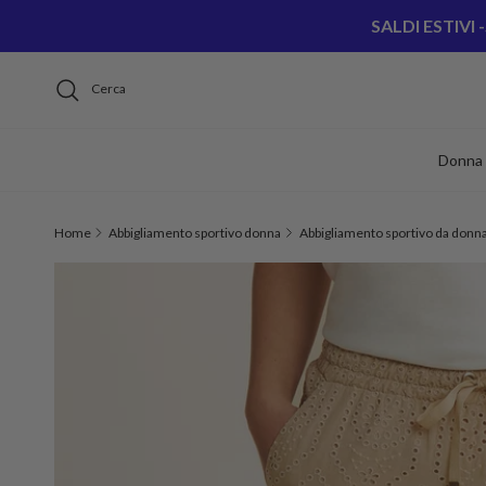
Passa ai contenuti
SALDI ESTIVI 
Cerca
Donna
Home
Abbigliamento sportivo donna
Abbigliamento sportivo da donn
Passa alle informazioni sul prodotto