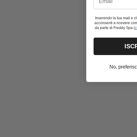
Medium
Extra Small
S
Inserendo la tua mail e 
acconsenti a ricevere co
da parte di Freddy Spa (
c
ISC
Outlet -50%
Fine Se
No, preferis