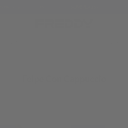
-50%
Extra Sconto 10% con il codice
SUMMER26
su ordini da 79€
WRUP
Uomo
Junior
Outlet
Teamwear
Felpe Con Cappuccio
34 prodotti