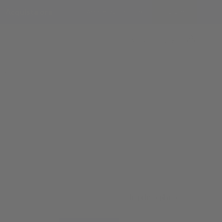
 -
Acquista ora
Assistenza
Istruttori
Italiano
Account
Carrello
Sport
Ordina per
In primo piano