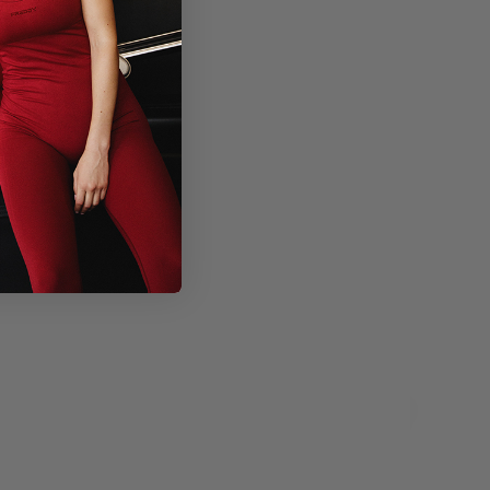
Xxs
Extra Small
Small
Medium
Large
Extra Large
Outlet -50%