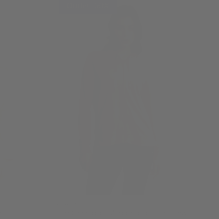
Outlet -50%
S25WCXS1
p
Felpa Cappuccio e Zip con Logo FY in Strass