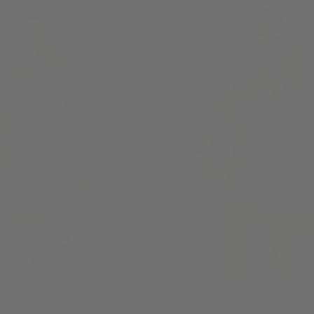
 -50%
Outlet -50%
S25WSLS6
na con cappuccio, zip e grafica
Felpa con cappuccio ricamato e zi