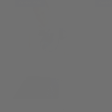
Outlet -50%
Outlet
F25WCPS2
F25WCPS4
Felpa da donna con cappuccio e stampa
Felpa da don