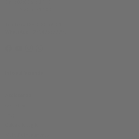
Dalle 09:00 alle 13:00
Dalle 13:30 alle 17:00
Telefono
+39 0185 59101
WhatsApp
+39 3495579993
Facebook
YouTube
Instagram
WhatsApp
Info sull'azienda
Assistenza
Contattaci
FAQ
Guida alle taglie
Metodi di pagamento