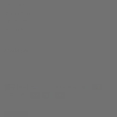
Spedizioni e Consegna
Resi e rimborsi
Cura dei Capi
Tessuti e Materiali
Area Legale
Italiano