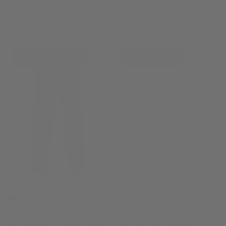
Extra Small
Large
Extra Large
Fine Serie -60%
Outlet -60%
SF5HC004O5C5
SF5HF908O7
Leggings Sportivi 7/8 Vita Alta
Leggings 7/8 vita alta in