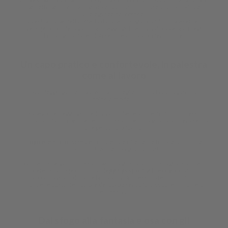
perfetto per il tempo libero, senza mai rinunciare alla comodità e
all’eleganze del cotone.
La vestibilità perfetta offerta dalla tecnologia SUPERFIT, presente in
diversi prodotti della gamma di leggings Freddy, valorizzerà al meglio
la tua figura, facendoti sentire ancora più femminile.
Un capo pratico e confortevole, in palestra
come al lavoro
Trova il leggings che ti piace di più, scegliendo tra la vasta gamma di
colori e modelli.
Lo sapevi che i leggings Freddy vanno bene anche in ufficio? Il tessuto
utilizzato, infatti, ti permette di indossarli per una giornata intera senza
che perdano la forma.
Il
logo
e le
micro-stampe
in materiale riflettente ti doneranno quel
tocco di stile che non guasta mai!
Sia che tu scelga di indossarli per una giornata in montagna, sia che tu
preferisca lo sport in città, i
leggings sportivi Freddy
potranno
accompagnarti durante la tua attività. Il tessuto tecnico infatti,
mantiene costante il calore del corpo senza farti sudare in maniera
eccessiva.
Dai sfogo alla fantasia e osa con gli