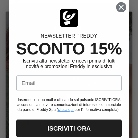
SF5HF908O6
SF5HC004O5C1
Leggings donna 7/8 vita alta in
Leggings Sportivi 7/8 Vita Alta
tessuto tecnico stretch
in Tessuto Floreale
Prezzo di vendita
Prezzo normale
Prezzo di vendita
Prezzo normale
€27,96
€69,90
Promo
€27,96
€69,90
Promo
Da
Da
SUMMER SALE
Small
Extra Large
Extra Small
NEWSLETTER FREDDY
SALDI -50%
SCONTO 15%
+ EXTRA 10%
Iscriviti alla newsletter e ricevi prima di tutti
Fine Serie -60%
novità e promozioni Freddy in esclusiva
Email
Con il codice
SUMMER26
ottieni uno Sconto Extra 10%
sui Saldi Estivi su ordini da 79€
Inserendo la tua mail e cliccando sul pulsante ISCRIVITI ORA
SUMMER26
acconsenti a ricevere comunicazioni di interesse commerciale
da parte di Freddy Spa (
clicca qui
per l'informativa completa).
ISCRIVITI ORA
ACQUISTA ORA