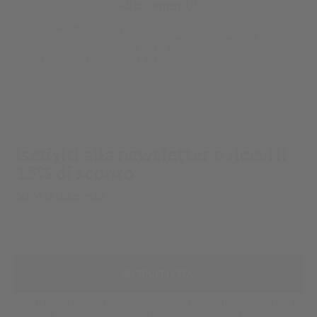
abbinamenti!
La
versatilità
dei leggings aderenti Freddy fa sì che tu li possa
indossare anche per il tuo tempo libero, accompagnandoli a un
maglione lungo, ad esempio.
Scegli tra modelli tinta unita e quelli con stampe camo o animalier in
base al tuo stile e al tuo umore!
Iscriviti alla newsletter e ricevi il
15% di sconto
Scrivi la tua e-mail
ISCRIVITI ORA
Inserendo la tua mail e cliccando sul pulsante ISCRIVITI ORA acconsenti a
ricevere comunicazioni di interesse commerciale da parte di Freddy Spa