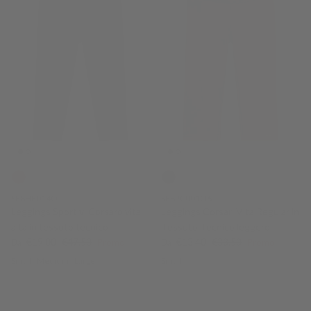
SF8HF014O
SF8RC001O6
Leggings Sportivi Corsaro vita
Leggings Corsari Vita Regular in
alta in tessuto tecnico
Tessuto Tecnico leggero
Prezzo di vendita
Prezzo normale
Prezzo di vendita
Prezzo normale
€19,00
€47,50
Promo
€13,40
€33,50
Promo
Da
Da
Small
Medium
Large
Small