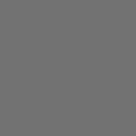
(
per l'informativa completa).
clicca qui
Consegna Gratis da 49€
40 giorni di tempo per fare il reso
Programma Loyalty Freddy360°
Servizio Clienti
Dal lunedì al venerdì