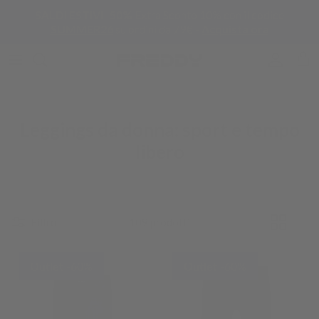
Passa ai contenuti
SALDI ESTIVI -50%
Extra Sconto 10% con il codice
SUMMER26
su ordini da 79€ -
Acquista ora
Account
Carr
Leggings da donna: sport e tempo
libero
Filtro
109 prodotti
Outlet -60%
Outlet -60%