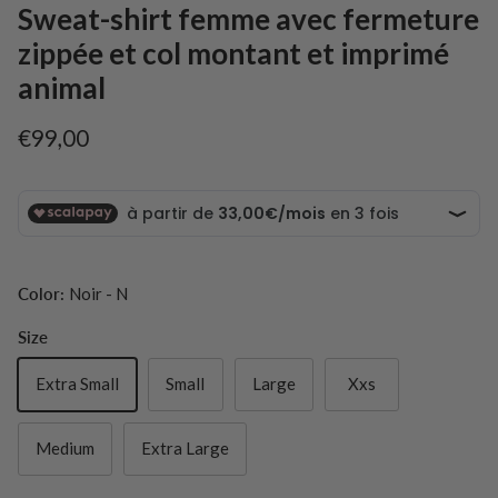
Sweat-shirt femme avec fermeture
zippée et col montant et imprimé
animal
Prix habituel
€99,00
Color:
Noir - N
Size
Extra Small
Small
Large
Xxs
Medium
Extra Large