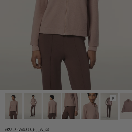
SKU :
F4WSLS18_N_-_W_XS