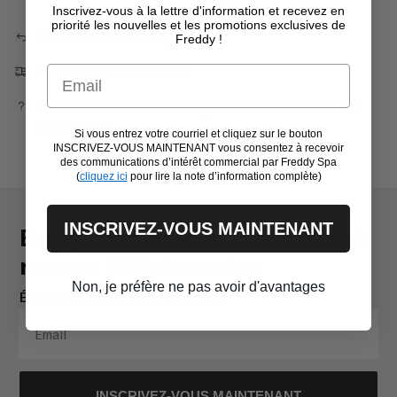
Inscrivez-vous à la lettre d'information et recevez en
priorité les nouvelles et les promotions exclusives de
Retour facile dans 40 jours
Freddy !
Email
Frais de port forfaitaires
Avez-vous besoin d'aide ? Appelez-nous au numéro +39
018 559 101
Si vous entrez votre courriel et cliquez sur le bouton
INSCRIVEZ-VOUS MAINTENANT vous consentez à recevoir
des communications d’intérêt commercial par Freddy Spa
(
cliquez ici
pour lire la note d’information complète)
INSCRIVEZ-VOUS MAINTENANT
Enregistrez-vous à l’infolettre et
recevez 15% de remise
Non, je préfère ne pas avoir d'avantages
Écrivez votre adresse de courriel
INSCRIVEZ-VOUS MAINTENANT