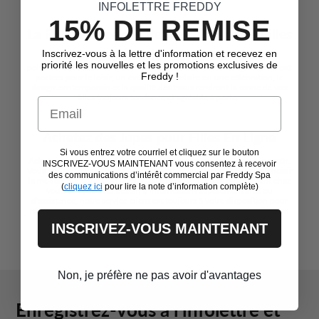
INFOLETTRE FREDDY
15% DE REMISE
La Polyvalence des Petites Jupes pour Filles
Inscrivez-vous à la lettre d'information et recevez en
Les petites jupes pour filles de Freddy sont incroyablement
priorité les nouvelles et les promotions exclusives de
polyvalentes et conviennent à une variété de situations. Qu'elles soient
Freddy !
portées pour le loisir, un événement scolaire ou une célébration, le
design contemporain et la qualité des tissus rendront la tenue de vos
filles toujours tendance et agréable à porter.
Email
Achetez des Jupes pour Filles En Ligne
Si vous entrez votre courriel et cliquez sur le bouton
Acheter une jupe pour fille chez Freddy est un processus simple et sûr.
INSCRIVEZ-VOUS MAINTENANT vous consentez à recevoir
Vous pourrez naviguer confortablement depuis votre appareil et choisir
des communications d’intérêt commercial par Freddy Spa
le modèle qui vous plaît le plus, puis recevoir l'article directement chez
(
cliquez ici
pour lire la note d’information complète)
vous. Si vous avez besoin d'informations supplémentaires ou
d'assistance, notre service client est toujours à votre disposition pour
répondre à vos questions. Découvrez dès maintenant notre collection
de jupes pour filles chez Freddy!
INSCRIVEZ-VOUS MAINTENANT
Non, je préfère ne pas avoir d'avantages
Enregistrez-vous à l’infolettre et