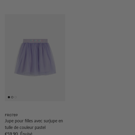
FR0789
Jupe pour filles avec surjupe en
tulle de couleur pastel
Prix habituel
€59,90
Épuisé