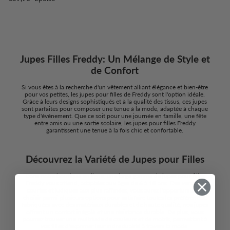
Jupes Filles Freddy: Un Mélange de Style et
de Confort
Si vous êtes à la recherche d'un vêtement alliant élégance et bien-être
pour vos petites, les jupes pour filles de Freddy sont l'option idéale.
Grâce à leurs designs sophistiqués et à la qualité des tissus, ces jupes
sont parfaites pour composer une tenue à la mode, adaptée à chaque
type d'événement. Que ce soit pour une journée en famille, une fête
entre amis ou une sortie scolaire, les jupes pour filles Freddy
garantissent une tenue à la fois chic et confortable.
Découvrez la Variété de Jupes pour Filles
Dans notre boutique en ligne, une large gamme de jupes pour filles
Freddy vous attend, adaptées aux âges de 6 à 18 ans. Des versions
courtes et ludiques aux plus raffinées, vous aurez l'opportunité de
choisir parmi plusieurs options pour satisfaire toutes les préférences.
Fabriquées avec des matériaux durables et de haute qualité, nos jupes
offrent un confort inégalé et une résistance durable. De plus, vous
pourrez trouver une multitude de couleurs et de motifs, permettant à
vos filles d'exprimer leur individualité à travers la mode.