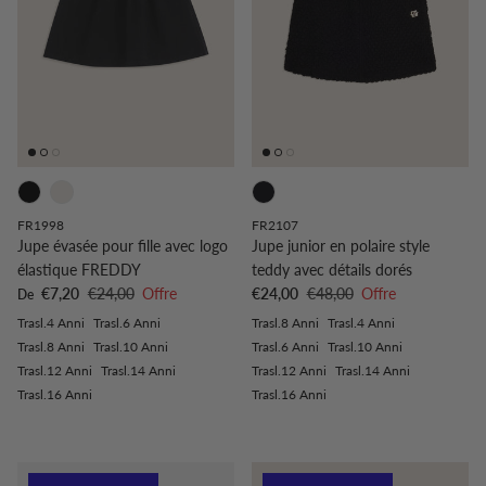
FR1998
FR2107
Jupe évasée pour fille avec logo
Jupe junior en polaire style
élastique FREDDY
teddy avec détails dorés
Prix soldé
Prix habituel
Prix soldé
Prix habituel
€7,20
€24,00
Offre
€24,00
€48,00
Offre
De
Trasl.4 Anni
Trasl.6 Anni
Trasl.8 Anni
Trasl.4 Anni
Trasl.8 Anni
Trasl.10 Anni
Trasl.6 Anni
Trasl.10 Anni
Trasl.12 Anni
Trasl.14 Anni
Trasl.12 Anni
Trasl.14 Anni
Trasl.16 Anni
Trasl.16 Anni