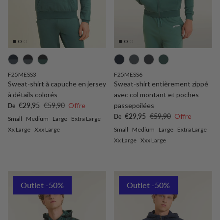
F25MESS3
F25MESS6
Sweat-shirt à capuche en jersey
Sweat-shirt entièrement zippé
à détails colorés
avec col montant et poches
Prix soldé
Prix habituel
€29,95
€59,90
Offre
passepoilées
De
Prix soldé
Prix habituel
€29,95
€59,90
Offre
De
Small
Medium
Large
Extra Large
Xx Large
Xxx Large
Small
Medium
Large
Extra Large
Xx Large
Xxx Large
Outlet -50%
Outlet -50%