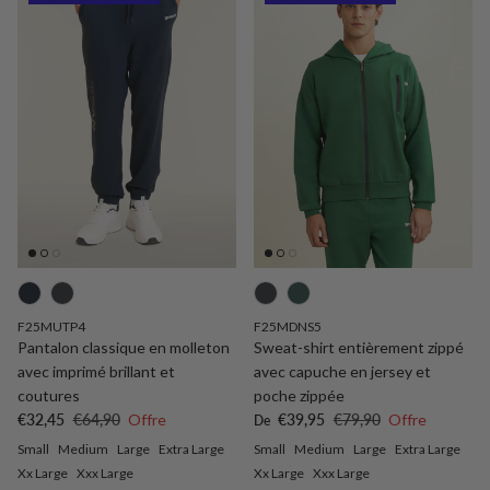
F25MUTP4
F25MDNS5
Pantalon classique en molleton
Sweat-shirt entièrement zippé
avec imprimé brillant et
avec capuche en jersey et
coutures
poche zippée
Prix soldé
Prix habituel
Prix soldé
Prix habituel
€32,45
€64,90
Offre
€39,95
€79,90
Offre
De
Small
Medium
Large
Extra Large
Small
Medium
Large
Extra Large
Xx Large
Xxx Large
Xx Large
Xxx Large