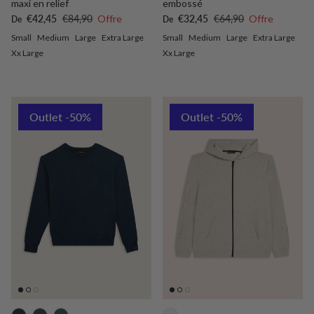
maxi en relief
embossé
Prix soldé
Prix habituel
Prix soldé
Prix habituel
€42,45
€84,90
Offre
€32,45
€64,90
Offre
De
De
Small
Medium
Large
Extra Large
Small
Medium
Large
Extra Large
Xx Large
Xx Large
Outlet -50%
Outlet -50%