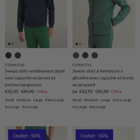
F25MUTS6
F25MUTS1
Sweat-shirt entièrement zippé
Sweat-shirt à fermeture à
avec capuche en jersey et
glissière avec capuche et bords
poches kangourou
en jacquard
Prix soldé
Prix habituel
Prix soldé
Prix habituel
€42,45
€84,90
Offre
€42,95
€85,90
Offre
De
Small
Medium
Large
Extra Large
Small
Medium
Large
Extra Large
Xx Large
Xxx Large
Xx Large
Xxx Large
Outlet -50%
Outlet -50%