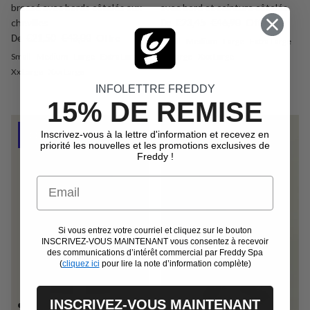
brossé avec bords côtelés aux
avec bord et ceinture côtelés
Prix soldé
Prix habituel
chevilles
€23,45
€46,90
Offre
De
Prix soldé
Prix habituel
€21,50
€43,00
Offre
De
Small
Medium
Large
Extra Large
Small
Medium
Large
Extra Large
Xx Large
Xxx Large
Xx Large
Xxx Large
INFOLETTRE FREDDY
15% DE REMISE
Inscrivez-vous à la lettre d'information et recevez en
Outlet -50%
Outlet -50%
priorité les nouvelles et les promotions exclusives de
Freddy !
Email
Si vous entrez votre courriel et cliquez sur le bouton
INSCRIVEZ-VOUS MAINTENANT vous consentez à recevoir
des communications d’intérêt commercial par Freddy Spa
(
cliquez ici
pour lire la note d’information complète)
INSCRIVEZ-VOUS MAINTENANT