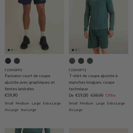
F25MSPP2
F25MSPT2
Pantalon court de coupe
T-shirt de coupe ajustée à
ajustée avec graphiques et
manches longues, coupe
fentes latérales
technique
Prix habituel
Prix soldé
Prix habituel
€59,90
€19,00
€38,00
Offre
De
Small
Medium
Large
Extra Large
Small
Medium
Large
Extra Large
Xx Large
Xxx Large
Xx Large