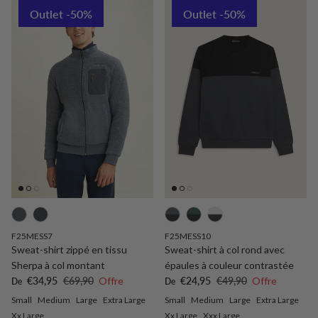
Outlet -50%
Outlet -50%
F25MESS7
F25MESS10
Sweat-shirt zippé en tissu
Sweat-shirt à col rond avec
Sherpa à col montant
épaules à couleur contrastée
Prix soldé
Prix habituel
Prix soldé
Prix habituel
€34,95
€69,90
Offre
€24,95
€49,90
Offre
De
De
Small
Medium
Large
Extra Large
Small
Medium
Large
Extra Large
Xx Large
Xx Large
Xxx Large