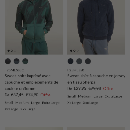
F25MESS5C
F25MESS8
Sweat-shirt imprimé avec
Sweat-shirt à capuche en jersey
capuche et empiècements de
en tissu Sherpa
Prix soldé
Prix habituel
couleur uniforme
€39,95
€79,90
Offre
De
Prix soldé
Prix habituel
€37,45
€74,90
Offre
De
Small
Medium
Large
Extra Large
Small
Medium
Large
Extra Large
Xx Large
Xxx Large
Xx Large
Xxx Large