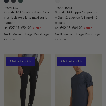
F25MDNS7
F25MUTS6M
Sweat-shirt à col rond en tissu
Sweat-shirt zippé à capuche
interlock avec logo maxi sur la
mélangé, avec un joli imprimé
manche
brillant
Prix soldé
Prix habituel
Prix soldé
Prix habituel
€27,45
€54,90
Offre
€42,45
€84,90
Offre
De
De
Small
Medium
Large
Extra Large
Small
Medium
Large
Extra Large
Xx Large
Xx Large
Outlet -50%
Outlet -50%