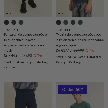
F25MSPP1
F25MSPT1
Pantalon de coupe ajustée en
T-shirt de coupe ajustée avec
tissu technique avec
logo en forme de cœur et coupe
empiècements latéraux en
ergonomique
Prix soldé
Prix habituel
mesh
€17,45
€34,90
Offre
De
Prix soldé
Prix habituel
€44,95
€89,90
Offre
De
Small
Medium
Large
Extra Large
Small
Medium
Large
Extra Large
Xx Large
Xxx Large
Xx Large
Outlet -50%