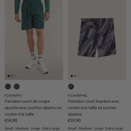
F25MSPP3
F25MSPP4C
Pantalon court de coupe
Pantalon court imprimé avec
ajustée avec poches zippées et
cordon à la taille et poches
cordon à la taille
zippées
Prix habituel
Prix habituel
€54,90
€59,90
Small
Medium
Large
Extra Large
Small
Medium
Large
Extra Large