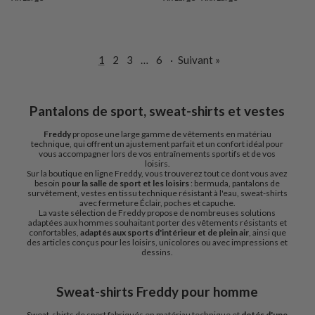
1
2
3
…
6
·
Suivant »
Pantalons de sport, sweat-shirts et vestes
Freddy
propose une large gamme de vêtements en matériau
technique, qui offrent un ajustement parfait et un confort idéal pour
vous accompagner lors de vos entraînements sportifs et de vos
loisirs.
Sur la boutique en ligne Freddy, vous trouverez tout ce dont vous avez
besoin
pour la salle de sport et les loisirs
: bermuda, pantalons de
survêtement, vestes en tissu technique résistant à l'eau, sweat-shirts
avec fermeture Éclair, poches et capuche.
La vaste sélection de Freddy propose de nombreuses solutions
adaptées aux hommes souhaitant porter des vêtements résistants et
confortables,
adaptés aux sports d'intérieur et de plein air
, ainsi que
des articles conçus pour les loisirs, unicolores ou avec impressions et
dessins.
Sweat-shirts Freddy pour homme
Sweat-shirts de sport fabriqués en matériau technique et
dotés d'une