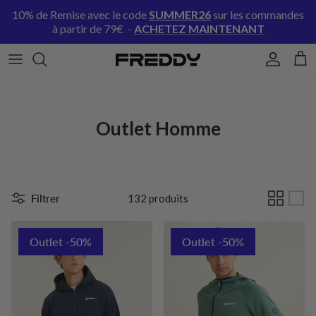
Aller au contenu
10% de Remise avec le code
SUMMER26
sur les commandes
à partir de 79€ -
ACHETEZ MAINTENANT
Compte
Pani
Outlet Homme
Filtrer
132 produits
Outlet -50%
Outlet -50%