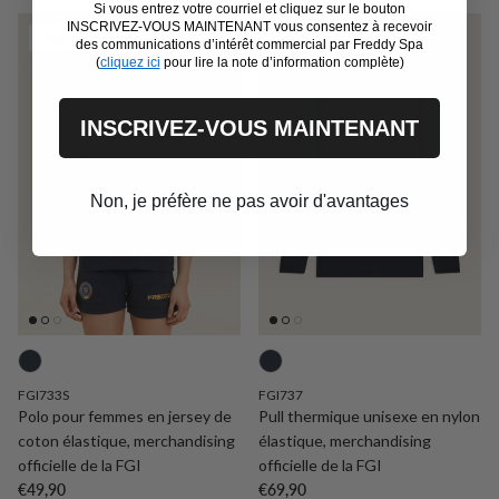
Si vous entrez votre courriel et cliquez sur le bouton
INSCRIVEZ-VOUS MAINTENANT vous consentez à recevoir
Nouvelle arrivée
Nouvelle arrivée
des communications d’intérêt commercial par Freddy Spa
(
cliquez ici
pour lire la note d’information complète)
INSCRIVEZ-VOUS MAINTENANT
Non, je préfère ne pas avoir d'avantages
FGI733S
FGI737
Polo pour femmes en jersey de
Pull thermique unisexe en nylon
coton élastique, merchandising
élastique, merchandising
officielle de la FGI
officielle de la FGI
Prix habituel
Prix habituel
€49,90
€69,90