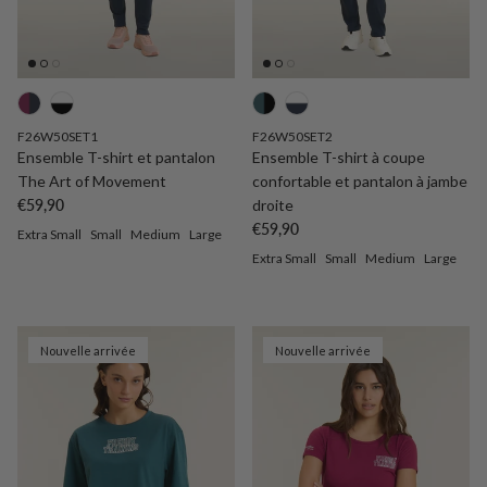
F26W50SET1
F26W50SET2
Ensemble T-shirt et pantalon
Ensemble T-shirt à coupe
The Art of Movement
confortable et pantalon à jambe
Prix habituel
€59,90
droite
Prix habituel
€59,90
Extra Small
Small
Medium
Large
Extra Small
Small
Medium
Large
Nouvelle arrivée
Nouvelle arrivée