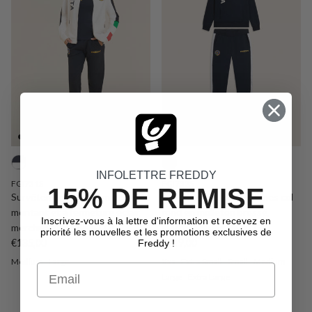
INFOLETTRE FREDDY
FGI731S
FGI732S
15% DE REMISE
Survêtement pour femmes à col
Survêtement pour femmes col
montant et à fermeture éclair,
rond en molleton brossé,
Inscrivez-vous à la lettre d'information et recevez en
merchandising de la FGI
merchandising de la FGI
priorité les nouvelles et les promotions exclusives de
Prix habituel
Prix habituel
€135,00
€119,00
Freddy !
Medium
Large
Xxs
Extra Small
Small
Medium
Email
Large
Extra Large