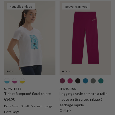
Nouvelle arrivée
Nouvelle arrivée
S26WTEET1
SF8HS2606
T-shirt à imprimé floral coloré
Leggings style corsaire à taille
Prix habituel
€34,90
haute en tissu technique à
séchage rapide
Extra Small
Small
Medium
Large
Prix habituel
€54,90
Extra Large