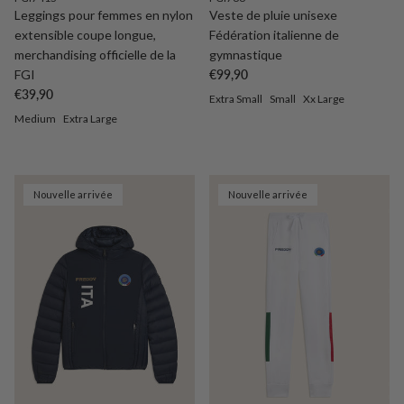
Leggings pour femmes en nylon
Veste de pluie unisexe
extensible coupe longue,
Fédération italienne de
merchandising officielle de la
gymnastique
Prix habituel
FGI
€99,90
Prix habituel
€39,90
Extra Small
Small
Xx Large
Medium
Extra Large
Nouvelle arrivée
Nouvelle arrivée