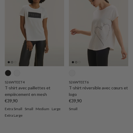
S26WTEET4
S26WTEET6
T-shirt avec paillettes et
T-shirt réversible avec cœurs et
empiècement en mesh
logo
Prix habituel
Prix habituel
€39,90
€39,90
Extra Small
Small
Medium
Large
Small
Extra Large