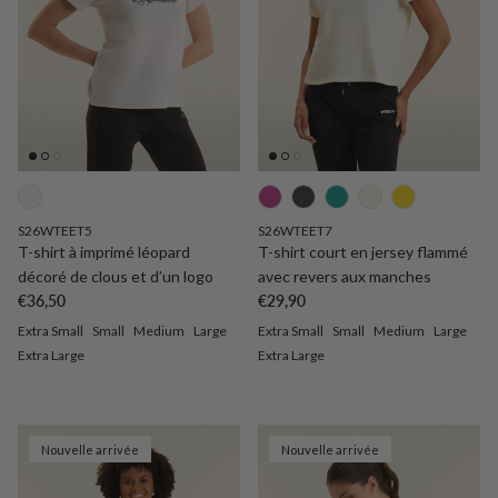
S26WTEET5
S26WTEET7
T-shirt à imprimé léopard
T-shirt court en jersey flammé
décoré de clous et d’un logo
avec revers aux manches
Prix habituel
Prix habituel
€36,50
€29,90
Extra Small
Small
Medium
Large
Extra Small
Small
Medium
Large
Extra Large
Extra Large
Nouvelle arrivée
Nouvelle arrivée