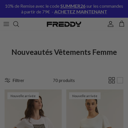
Aller au contenu
10% de Remise avec le code
SUMMER26
sur les commandes
à partir de 79€ -
ACHETEZ MAINTENANT
Compte
Pani
Nouveautés Vêtements Femme
Filtrer
70 produits
Nouvelle arrivée
Nouvelle arrivée