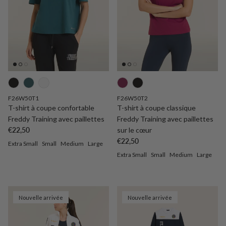
F26W50T1
F26W50T2
T-shirt à coupe confortable
T-shirt à coupe classique
Freddy Training avec paillettes
Freddy Training avec paillettes
Prix habituel
€22,50
sur le cœur
Prix habituel
€22,50
Extra Small
Small
Medium
Large
Extra Small
Small
Medium
Large
Nouvelle arrivée
Nouvelle arrivée