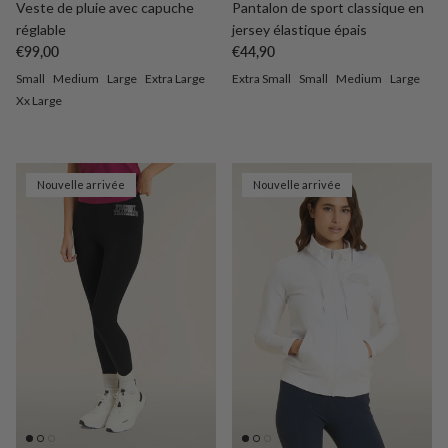
Veste de pluie avec capuche
Pantalon de sport classique en
réglable
jersey élastique épais
Prix habituel
Prix habituel
€99,00
€44,90
Small
Medium
Large
Extra Large
Extra Small
Small
Medium
Large
Xx Large
Nouvelle arrivée
Nouvelle arrivée