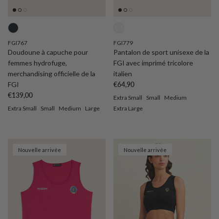
FGI767
FGI779
Doudoune à capuche pour
Pantalon de sport unisexe de la
femmes hydrofuge,
FGI avec imprimé tricolore
merchandising officielle de la
italien
Prix habituel
FGI
€64,90
Prix habituel
€139,00
Extra Small
Small
Medium
Extra Small
Small
Medium
Large
Extra Large
Nouvelle arrivée
Nouvelle arrivée