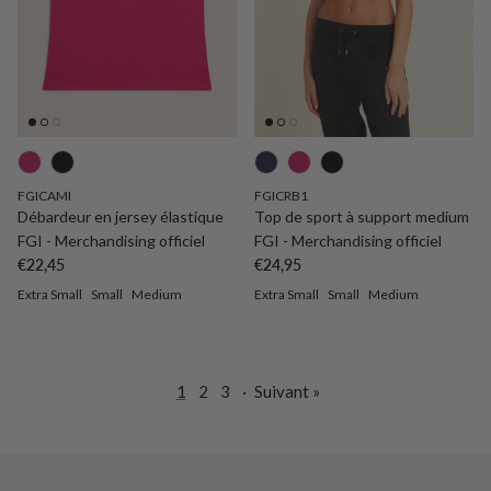
FGICAMI
FGICRB1
Débardeur en jersey élastique
Top de sport à support medium
FGI - Merchandising officiel
FGI - Merchandising officiel
Prix habituel
Prix habituel
€22,45
€24,95
Extra Small
Small
Medium
Extra Small
Small
Medium
1
2
3
·
Suivant »