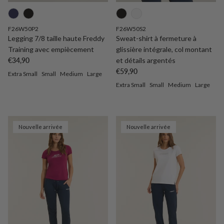
F26W50P2
F26W50S2
Legging 7/8 taille haute Freddy
Sweat-shirt à fermeture à
Training avec empiècement
glissière intégrale, col montant
Prix habituel
€34,90
et détails argentés
Prix habituel
€59,90
Extra Small
Small
Medium
Large
Extra Small
Small
Medium
Large
Nouvelle arrivée
Nouvelle arrivée