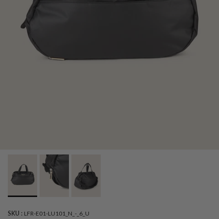
SKU :
LFR-E01-LU101_N_-_6_U