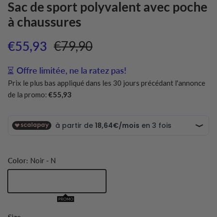
Sac de sport polyvalent avec poche
à chaussures
Prix soldé
Prix habituel
€55,93
€79,90
Offre limitée, ne la ratez pas!
Prix le plus bas appliqué dans les 30 jours précédant l'annonce
de la promo:
€55,93
Color:
Noir - N
Noir - N
PROMO