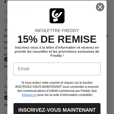
4
recensioni prodotto
16 Maggio 2026
INFOLETTRE FREDDY
Borsa capiente non troppo grossa con vano scarpe due tasche
15% DE REMISE
esterne con cerniera una tasca interna con cerniera e die
Inscrivez-vous à la lettre d'information et recevez en
interne a rete. Spallaccio comodo e manici sagomati. Bella e
priorité les nouvelles et les promotions exclusives de
pratica.
Freddy !
Email
Acquirente verificato
Si vous entrez votre courriel et cliquez sur le bouton
17 Dicembre 2025
INSCRIVEZ-VOUS MAINTENANT vous consentez à recevoir
des communications d’intérêt commercial par Freddy Spa
Super capiente e stilosa! Ottima per le mie esigenze
(
cliquez ici
pour lire la note d’information complète)
Acquirente verificato
INSCRIVEZ-VOUS MAINTENANT