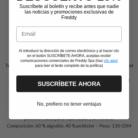
Jersey de algodón
Suscríbete al boletín y recibe antes que nadie
las noticias y promociones exclusivas de
Tejido clásico de jersey 100 % algodón, conocido por su
Freddy
suavidad y transpirabilidad. Perfecto para camisetas y ropa
ligera.
Email
Composición: 100 % algodón – Peso: 140–170 GSM
Al introducir la dirección de correo electrónico y al hacer clic
Jersey elástico grueso
en el botón SUSCRÍBETE AHORA, aceptas recibir
comunicaciones comerciales de Freddy Spa (haz
clic aquí
Tejido de algodón y elastano que combina comodidad y libertad
para leer el texto completo de la política)
de movimiento. Suave, flexible y resistente al lavado.
Composición: 92 % algodón, 8 % elastano – Peso: 220 GSM
SUSCRÍBETE AHORA
Jersey ligero
No, prefiero no tener ventajas
Ligero y suave al tacto. Mezcla de 60 % algodón y 40 %
poliéster, ideal para ropa casual y de verano.
Composición: 60 % algodón, 40 % poliéster – Peso: 130 GSM