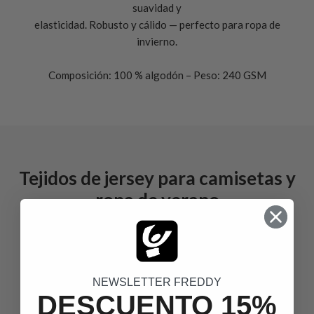
suavidad y
elasticidad. Robusto y cálido — perfecto para ropa de
invierno.
Composición: 100 % algodón – Peso: 240 GSM
Tejidos de jersey para camisetas y
ropa de verano
NEWSLETTER FREDDY
DESCUENTO 15%