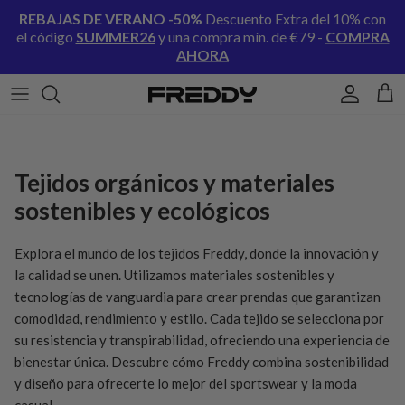
Ir al contenido
REBAJAS DE VERANO
-50%
Descuento Extra del 10% con
el código
SUMMER26
y una compra mín. de €79 -
COMPRA
AHORA
Cuenta
Carr
Tejidos orgánicos y materiales
sostenibles y ecológicos
Explora el mundo de los tejidos Freddy, donde la innovación y
la calidad se unen. Utilizamos materiales sostenibles y
tecnologías de vanguardia para crear prendas que garantizan
comodidad, rendimiento y estilo. Cada tejido se selecciona por
su resistencia y transpirabilidad, ofreciendo una experiencia de
bienestar única. Descubre cómo Freddy combina sostenibilidad
y diseño para ofrecerte lo mejor del sportswear y la moda