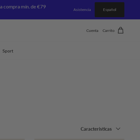
a compra mín. de €79
Asistencia
Español
Cuenta
Carrito
Sport
Ordenar por
Características