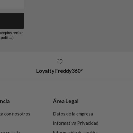
aceptas recibir
política)
Loyalty Freddy360°
ncia
Área Legal
ta con nosotros
Datos de la empresa
Informativa Privacidad
re su talla
Información de cookies