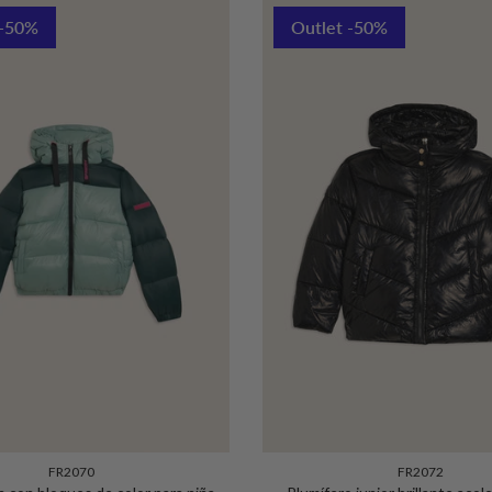
 -50%
Outlet -50%
FR2070
FR2072