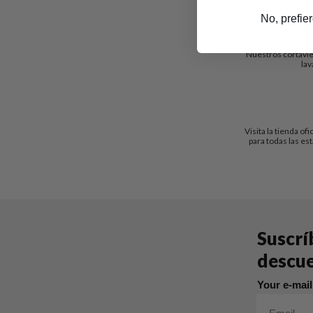
No, prefie
Nuestros cortavien
lav
Visita la tienda of
para todas las es
Suscrí
descu
Your e-mai