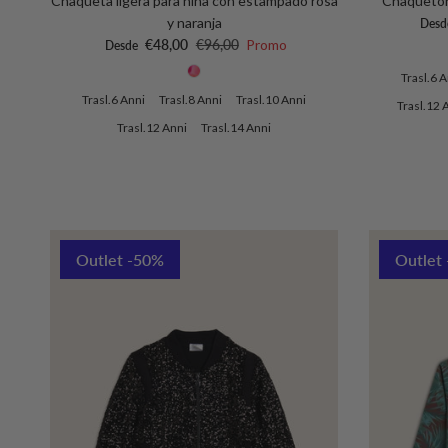
Chaqueta ligera para niña con estampado rosa
Chaquetón 
Preci
y naranja
Desd
Precio de venta
Precio normal
€48,00
€96,00
Promo
Desde
Trasl.6 A
Trasl.6 Anni
Trasl.8 Anni
Trasl.10 Anni
Trasl.12 
Trasl.12 Anni
Trasl.14 Anni
Outlet -50%
Outlet