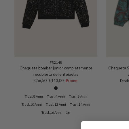
FR2148
Chaqueta bómber junior completamente
Chaqueta So
recubierta de lentejuelas
Precio de venta
Precio normal
Preci
€56,50
€113,00
Promo
Desd
Trasl.8 Anni
Trasl.4 Anni
Trasl.6 Anni
Trasl.10 Anni
Trasl.12 Anni
Trasl.14 Anni
Trasl.16 Anni
16l