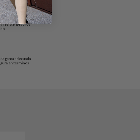
y resistentes a los
ado.
ariada gama adecuada
segura en términos