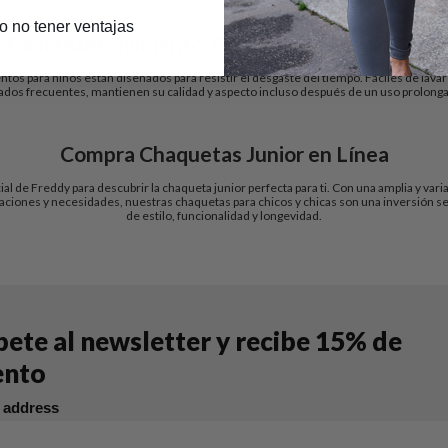
ro no tener ventajas
Fácil Mantenimiento: Cortavientos para Niños
tos para niños están diseñados para resistir el desgaste del tiempo. Fáciles de lavar 
ados frecuentes, mantienen su calidad y aspecto incluso después de un uso prolong
Compra Chaquetas Junior en Línea
icial de Freddy para descubrir la chaqueta junior perfecta para ti. Con una amplia y v
taciones y necesidades, nuestras chaquetas para chicos y chicas son una inversión 
de estilo, funcionalidad y longevidad.
bete al newsletter y recibe 15% de
ento
l address