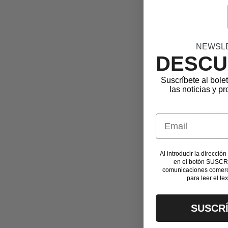
Cha
NEWSL
DESCU
¿Estás buscando ch
fuerte inclinaci
Suscríbete al bole
las noticias y 
Comod
Email
Nuestras chaqu
comodidad como dur
chaquetas ofrecen
Al introducir la dirección
en el botón SUSCR
comunicaciones comerc
Estétic
para leer el te
No solo son 
SUSCR
modernas. Con u