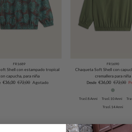
FR1689
FR1690
ft Shell con estampado tropical
Chaqueta Soft Shell con capuc
con capucha, para niña
cremallera para niña
o de venta
Precio normal
Precio de venta
Precio no
€36,00
€72,00
Agotado
€36,00
€72,00
P
e
Desde
Trasl.8 Anni
Trasl.10 Anni
Tra
Trasl.14 Anni