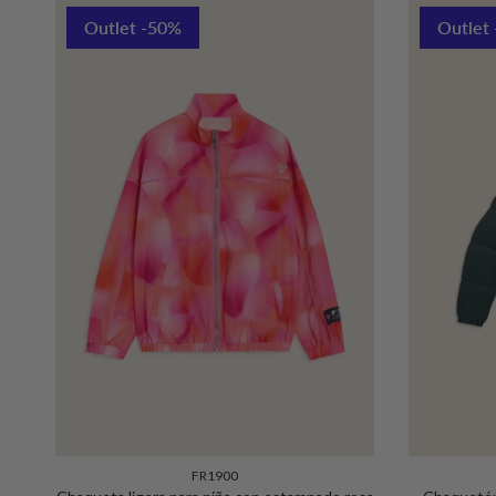
Outlet -50%
Outlet
FR1900