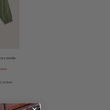
ha y media
rmal
romo
sl.12 Anni