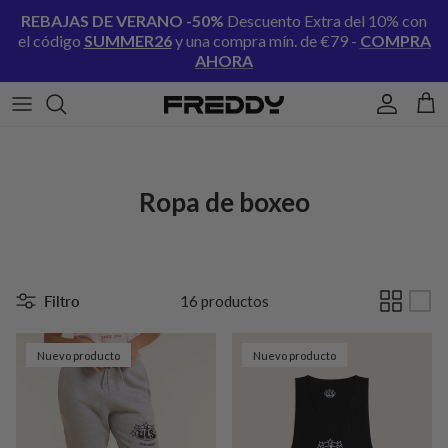
Ir al contenido
REBAJAS DE VERANO
-50%
Descuento Extra del 10% con
el código
SUMMER26
y una compra mín. de €79 -
COMPRA
AHORA
Cuenta
Carr
Ropa de boxeo
Filtro
16 productos
Nuevo producto
Nuevo producto