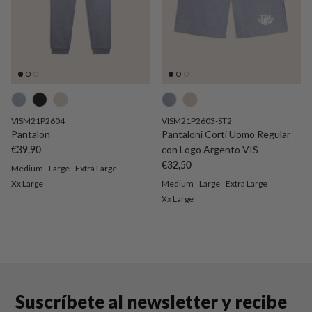
VISM21P2604
VISM21P2603-ST2
Pantalon
Pantaloni Corti Uomo Regular
Precio normal
€39,90
con Logo Argento VIS
Precio normal
€32,50
Medium
Large
Extra Large
Xx Large
Medium
Large
Extra Large
Xx Large
Suscríbete al newsletter y recibe