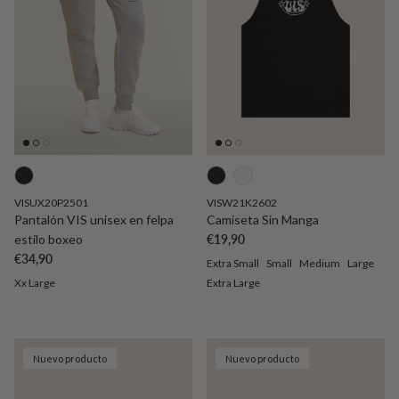
VISUX20P2501
VISW21K2602
Pantalón VIS unisex en felpa
Camiseta Sin Manga
Precio normal
estilo boxeo
€19,90
Precio normal
€34,90
Extra Small
Small
Medium
Large
Xx Large
Extra Large
Nuevo producto
Nuevo producto