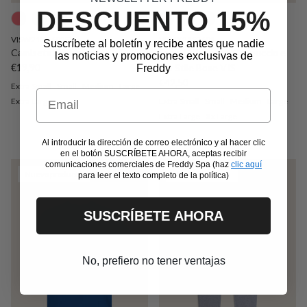
DESCUENTO 15%
VISW21K2602FL
VISUX21S2605
Suscríbete al boletín y recibe antes que nadie
Camiseta Sin Manga
Felpa Unisex con Cappuccio e
las noticias y promociones exclusivas de
Precio normal
€19,90
Zip Stile Boxe VIS
Freddy
Precio normal
€42,50
Extra Small
Small
Medium
Large
Email
Extra Large
Extra Small
Small
Medium
Large
Extra Large
Xx Large
Al introducir la dirección de correo electrónico y al hacer clic
en el botón SUSCRÍBETE AHORA, aceptas recibir
comunicaciones comerciales de Freddy Spa (haz
clic aquí
Nuevo producto
Nuevo producto
para leer el texto completo de la política)
SUSCRÍBETE AHORA
No, prefiero no tener ventajas