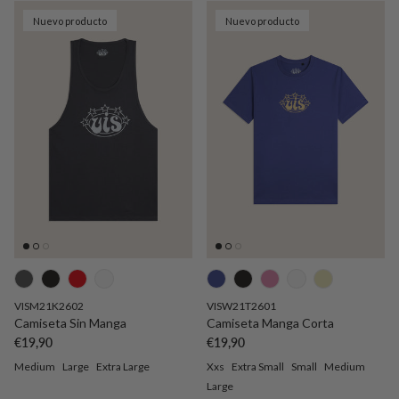
Nuevo producto
Nuevo producto
VISM21K2602
VISW21T2601
Camiseta Sin Manga
Camiseta Manga Corta
Precio normal
Precio normal
€19,90
€19,90
Medium
Large
Extra Large
Xxs
Extra Small
Small
Medium
Large