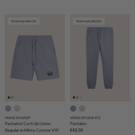
Nuevo producto
Nuevo producto
VISM21P2603P
VISW21P2604-ST2
Pantaloni Corti da Uomo
Pantalon
Precio normal
Regular in Misto Cotone VIS
€42,50