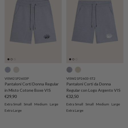
VISW21P2603P
VISW21P2603-ST2
Pantaloni Corti Donna Regular
Pantaloni Corti da Donna
in Misto Cotone Boxe VIS
Regular con Logo Argento VIS
Precio normal
Precio normal
€29,90
€32,50
Extra Small
Small
Medium
Large
Extra Small
Small
Medium
Large
Extra Large
Extra Large