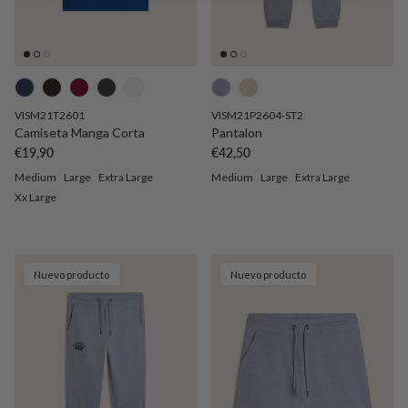
VISM21T2601
VISM21P2604-ST2
Camiseta Manga Corta
Pantalon
Precio normal
Precio normal
€19,90
€42,50
Medium
Large
Extra Large
Medium
Large
Extra Large
Xx Large
Nuevo producto
Nuevo producto