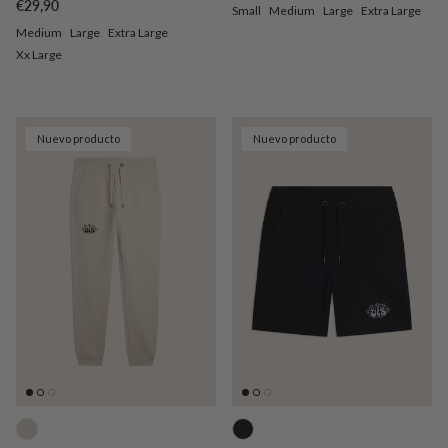
Precio normal
€29,90
Small
Medium
Large
Extra Large
Medium
Large
Extra Large
Xx Large
Nuevo producto
Nuevo producto