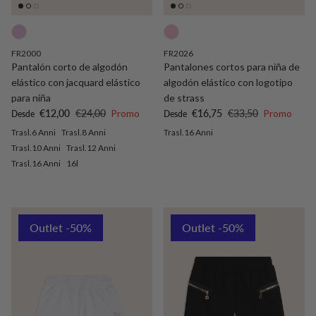
FR2000
FR2026
Pantalón corto de algodón
Pantalones cortos para niña de
elástico con jacquard elástico
algodón elástico con logotipo
para niña
de strass
Precio de venta
Precio normal
Precio de venta
Precio normal
€12,00
€24,00
Promo
€16,75
€33,50
Promo
Desde
Desde
Trasl.6 Anni
Trasl.8 Anni
Trasl.16 Anni
Trasl.10 Anni
Trasl.12 Anni
Trasl.16 Anni
16l
Outlet -50%
Outlet -50%