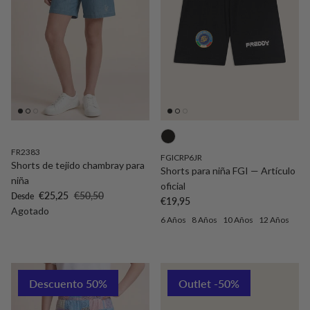
FR2383
FGICRP6JR
Shorts de tejido chambray para
Shorts para niña FGI — Artículo
niña
oficial
Precio de venta
Precio normal
€25,25
€50,50
Desde
Precio normal
€19,95
Agotado
6 Años
8 Años
10 Años
12 Años
Descuento 50%
Outlet -50%