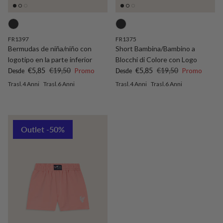
FR1397
FR1375
Bermudas de niña/niño con
Short Bambina/Bambino a
logotipo en la parte inferior
Blocchi di Colore con Logo
Precio de venta
Precio normal
Precio de venta
Precio normal
€5,85
€19,50
Promo
€5,85
€19,50
Promo
Desde
Desde
Trasl.4 Anni
Trasl.6 Anni
Trasl.4 Anni
Trasl.6 Anni
Outlet -50%