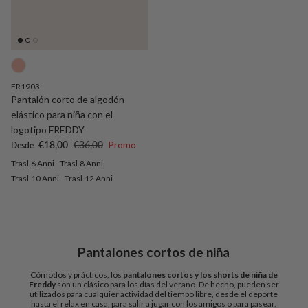
FR1903
Pantalón corto de algodón
elástico para niña con el
logotipo FREDDY
Precio de venta
Precio normal
€18,00
€36,00
Promo
Desde
Trasl.6 Anni
Trasl.8 Anni
Trasl.10 Anni
Trasl.12 Anni
Pantalones cortos de niña
Cómodos y prácticos, los
pantalones cortos y los shorts de niña de
Freddy
son un clásico para los días del verano. De hecho, pueden ser
utilizados para cualquier actividad del tiempo libre, desde el deporte
hasta el relax en casa, para salir a jugar con los amigos o para pasear,