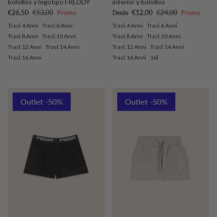
bolsillos y logotipo FREDDY
interior y bolsillos
Precio de venta
Precio normal
Precio de venta
Precio normal
€26,50
€53,00
Promo
€12,00
€24,00
Promo
Desde
Trasl.4 Anni
Trasl.6 Anni
Trasl.4 Anni
Trasl.6 Anni
Trasl.8 Anni
Trasl.10 Anni
Trasl.8 Anni
Trasl.10 Anni
Trasl.12 Anni
Trasl.14 Anni
Trasl.12 Anni
Trasl.14 Anni
Trasl.16 Anni
Trasl.16 Anni
16l
Outlet -50%
Outlet -50%