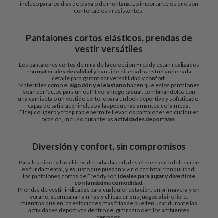
incluso para los días de playa o de montaña. Lo importante es que son
confortables y resistentes.
Pantalones cortos elásticos, prendas de
vestir versátiles
Los pantalones cortos de niña de la colección Freddy están realizados
con
materiales de calidad
y han sido diseñados estudiando cada
detalle para garantizar versatilidad y confort.
Materiales como el
algodón y el elastano
hacen que estos pantalones
sean perfectos para un outfit veraniego casual, combinándolos con
una camiseta o un vestido corto, o para un look deportivo y sofisticado,
capaz de satisfacer incluso a las pequeñas amantes de la moda.
El tejido ligero y traspirable permite llevar los pantalones en cualquier
ocasión, incluso durante las
actividades deportivas
.
Diversión y confort, sin compromisos
Para los niños y los chicos de todas las edades el momento del recreo
es fundamental, y es justo que puedan vivirlo con total tranquilidad:
los pantalones cortos de Freddy son
ideales para jugar y divertirse
con la máxima comodidad
.
Prendas de vestir indicadas para cualquier estación: en primavera y en
verano, acompañan a niñas y chicas en sus juegos al aire libre,
mientras que en las estaciones más frías se pueden usar durante las
actividades deportivas dentro del gimnasio o en los ambientes
cerrados.