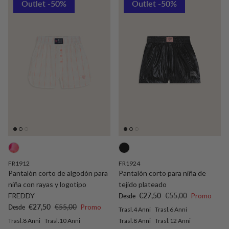
Outlet -50%
Outlet -50%
FR1912
FR1924
Pantalón corto de algodón para
Pantalón corto para niña de
niña con rayas y logotipo
tejido plateado
Precio de venta
Precio normal
FREDDY
€27,50
€55,00
Promo
Desde
Precio de venta
Precio normal
€27,50
€55,00
Promo
Desde
Trasl.4 Anni
Trasl.6 Anni
Trasl.8 Anni
Trasl.10 Anni
Trasl.8 Anni
Trasl.12 Anni