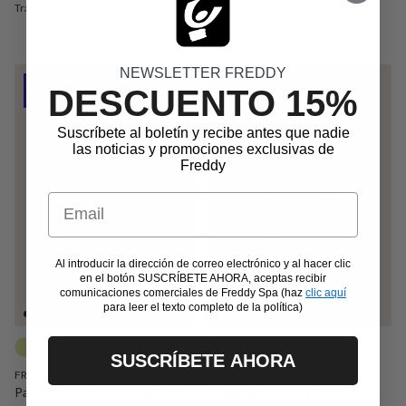
Trasl.16 Anni
NEWSLETTER FREDDY
Outlet -50%
Fin de serie -70%
DESCUENTO 15%
Suscríbete al boletín y recibe antes que nadie
las noticias y promociones exclusivas de
Freddy
Email
Al introducir la dirección de correo electrónico y al hacer clic
en el botón SUSCRÍBETE AHORA, aceptas recibir
comunicaciones comerciales de Freddy Spa (haz
clic aquí
para leer el texto completo de la política)
SUSCRÍBETE AHORA
FR2004
FR1907
Pantalones cortos de algodón
Leggings ciclista para niña con