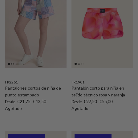
FR2261
FR1901
Pantalones cortos de niña de
Pantalón corto para niña en
punto estampado
tejido técnico rosa y naranja
Precio de venta
Precio normal
Precio de venta
Precio normal
€21,75
€43,50
€27,50
€55,00
Desde
Desde
Agotado
Agotado