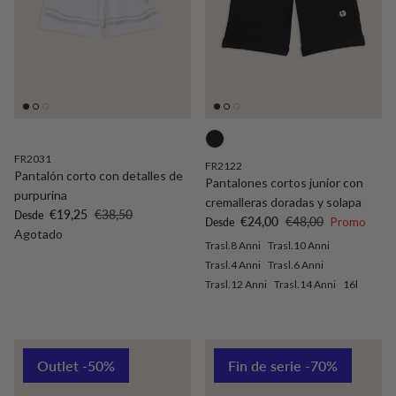
FR2031
FR2122
Pantalón corto con detalles de
Pantalones cortos junior con
purpurina
cremalleras doradas y solapa
Precio de venta
Precio normal
€19,25
€38,50
Desde
Precio de venta
Precio normal
€24,00
€48,00
Promo
Desde
Agotado
Trasl.8 Anni
Trasl.10 Anni
Trasl.4 Anni
Trasl.6 Anni
Trasl.12 Anni
Trasl.14 Anni
16l
Outlet -50%
Fin de serie -70%