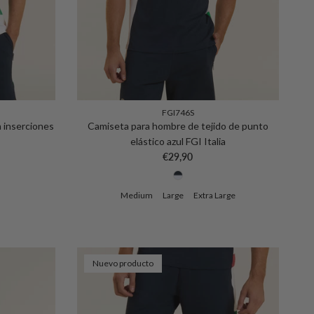
FGI746S
 inserciones
Camiseta para hombre de tejido de punto
elástico azul FGI Italia
Precio normal
€29,90
Medium
Large
Extra Large
Nuevo producto