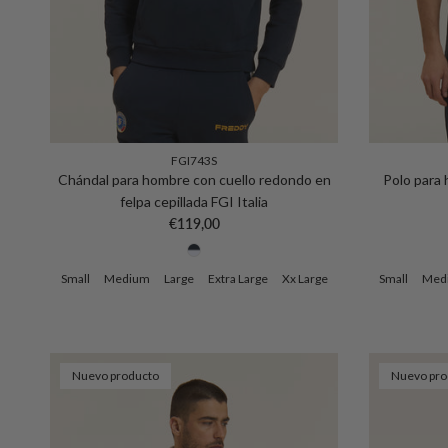
FGI743S
Chándal para hombre con cuello redondo en
Polo para 
felpa cepillada FGI Italia
Precio normal
€119,00
Small
Medium
Large
Extra Large
Xx Large
Small
Med
Nuevo producto
Nuevo pro