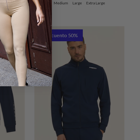
Xx Large
Medium
Large
Extra Large
Descuento 50%