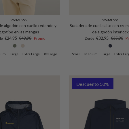
S26MESS5
S26MESS1
e algodón con cuello redondo y
Sudadera de cuello alto con crem
logotipo en las mangas
de algodón interlock
io de venta
Precio normal
Precio de venta
Precio no
€24,95
€49,90
Promo
€32,95
€65,90
P
de
Desde
ium
Large
Extra Large
Xx Large
Small
Medium
Large
Extra Lar
Descuento 50%