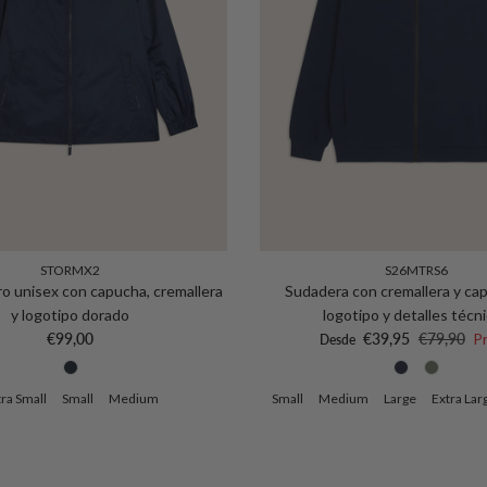
STORMX2
S26MTRS6
 unisex con capucha, cremallera
Sudadera con cremallera y ca
y logotipo dorado
logotipo y detalles técn
Precio normal
Precio de venta
Precio no
€99,00
€39,95
€79,90
P
Desde
ra Small
Small
Medium
Small
Medium
Large
Extra Lar