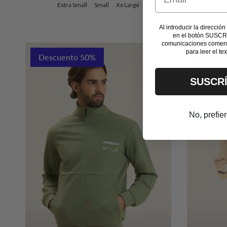
Extra Small
Small
Xx Large
Al introducir la dirección
en el botón SUSCR
comunicaciones comerc
para leer el te
Descuento 50%
Descue
SUSCR
No, prefie