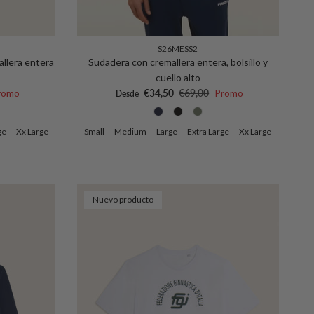
S26MESS2
allera entera
Sudadera con cremallera entera, bolsillo y
cuello alto
rmal
Precio de venta
Precio normal
romo
€34,50
€69,00
Promo
Desde
ge
Xx Large
Small
Medium
Large
Extra Large
Xx Large
Nuevo producto