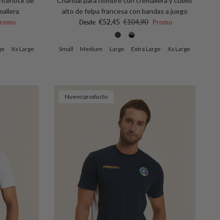
nterlock de
Chándal para hombre con cremallera y cuello
mallera
alto de felpa francesa con bandas a juego
mal
Precio de venta
Precio normal
romo
€52,45
€104,90
Promo
Desde
ge
Xx Large
Small
Medium
Large
Extra Large
Xx Large
Nuevo producto