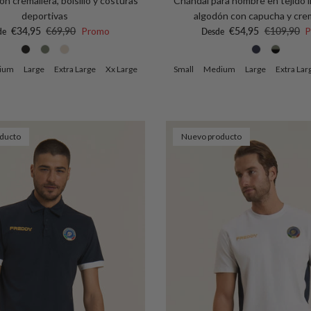
n cremallera, bolsillo y costuras
Chándal para hombre en tejido i
deportivas
algodón con capucha y cre
io de venta
Precio normal
Precio de venta
Precio nor
€34,95
€69,90
Promo
€54,95
€109,90
P
de
Desde
ium
Large
Extra Large
Xx Large
Small
Medium
Large
Extra Lar
ducto
Nuevo producto