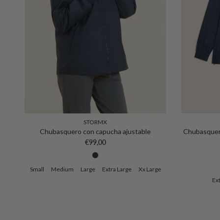
STORMX
Chubasquero con capucha ajustable
Chubasquero
Precio normal
€99,00
Small
Medium
Large
Extra Large
Xx Large
Ext