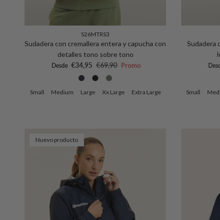
S26MTRS3
Sudadera con cremallera entera y capucha con
Sudadera d
detalles tono sobre tono
Precio de venta
Precio normal
Prec
€34,95
€69,90
Promo
Desde
Des
Small
Medium
Large
Xx Large
Extra Large
Small
Med
Nuevo producto