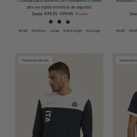
Chándal para hombre con cremallera y cuello
Sudadera co
alto en tejido interlock de algodón
Precio de venta
Precio normal
Prec
€49,95
€99,90
Promo
Desde
Des
Small
Medium
Large
Extra Large
Xx Large
Small
Med
Nuevo producto
Nuevo pro