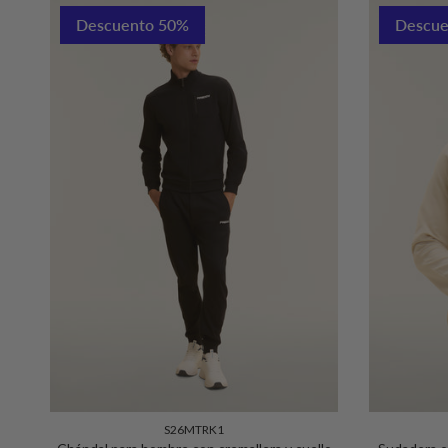
Descuento 50%
Descue
S26MTRK1