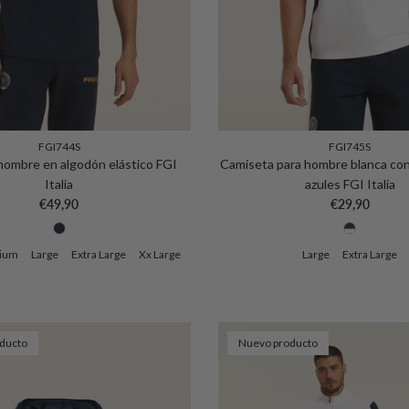
FGI744S
FGI745S
hombre en algodón elástico FGI
Camiseta para hombre blanca con
Italia
azules FGI Italia
Precio normal
Precio normal
€49,90
€29,90
ium
Large
Extra Large
Xx Large
Large
Extra Large
ducto
Nuevo producto