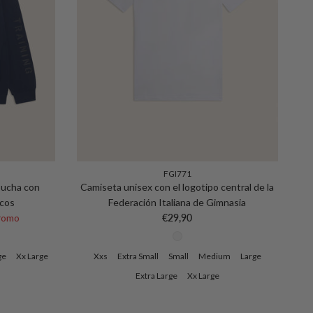
FGI771
pucha con
Camiseta unisex con el logotipo central de la
icos
Federación Italiana de Gimnasia
rmal
Precio normal
romo
€29,90
ge
Xx Large
Xxs
Extra Small
Small
Medium
Large
Extra Large
Xx Large