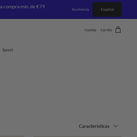
a compra mín. de €79
Asistencia
Español
Cuenta
Carrito
Sport
Ordenar por
Características