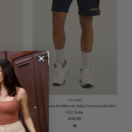
FGI748S
ncesa con
Shorts para hombre en felpa francesa bicolor
FGI Italia
FGI Italia
Precio normal
€44,90