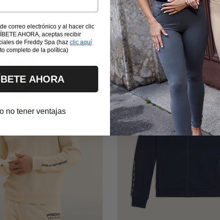
Small
Xx Large
Medium
Large
Extra Large
 de correo electrónico y al hacer clic
ÍBETE AHORA, aceptas recibir
iales de Freddy Spa (haz
clic aquí
xto completo de la política)
nto 50%
Descuento 50%
ÍBETE AHORA
ro no tener ventajas