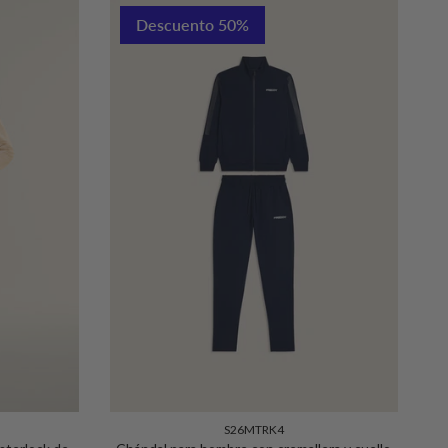
Descuento 50%
S26MTRK4