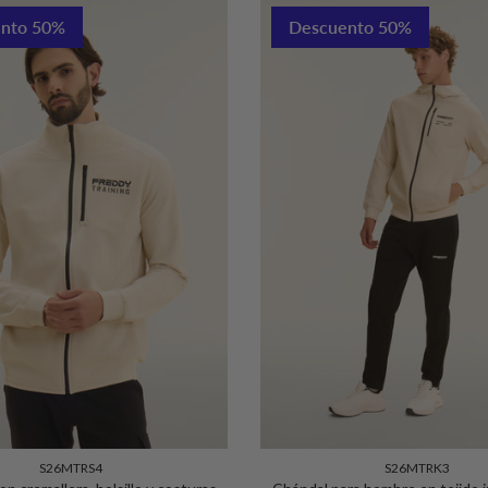
nto 50%
Descuento 50%
S26MTRS4
S26MTRK3