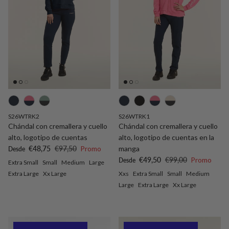
S26WTRK2
S26WTRK1
Chándal con cremallera y cuello
Chándal con cremallera y cuello
alto, logotipo de cuentas
alto, logotipo de cuentas en la
Precio de venta
Precio normal
€48,75
€97,50
Promo
manga
Desde
Precio de venta
Precio normal
€49,50
€99,00
Promo
Desde
Extra Small
Small
Medium
Large
Extra Large
Xx Large
Xxs
Extra Small
Small
Medium
Large
Extra Large
Xx Large