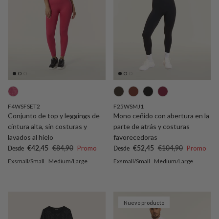
F4WSFSET2
F25WSMJ1
Conjunto de top y leggings de
Mono ceñido con abertura en la
cintura alta, sin costuras y
parte de atrás y costuras
lavados al hielo
favorecedoras
Precio de venta
Precio normal
Precio de venta
Precio normal
€42,45
€84,90
Promo
€52,45
€104,90
Promo
Desde
Desde
Exsmall/Small
Medium/Large
Exsmall/Small
Medium/Large
Nuevo producto