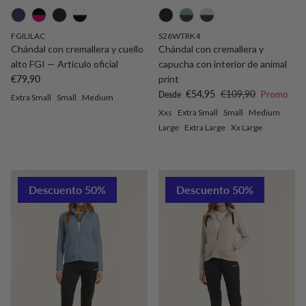
FGILILAC
S26WTRK4
Chándal con cremallera y cuello
Chándal con cremallera y
alto FGI — Artículo oficial
capucha con interior de animal
Precio normal
€79,90
print
Precio de venta
Precio normal
€54,95
€109,90
Promo
Desde
Extra Small
Small
Medium
Xxs
Extra Small
Small
Medium
Large
Extra Large
Xx Large
Descuento 50%
Descuento 50%