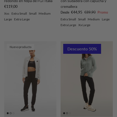
redondo en felpa de FGI Italia
con sudadera con capucha y
Precio normal
€119,00
cremallera
Precio de venta
Precio normal
€44,95
€89,90
Promo
Desde
Xxs
Extra Small
Small
Medium
Large
Extra Large
Extra Small
Small
Medium
Large
Extra Large
Xx Large
Nuevo producto
Descuento 50%