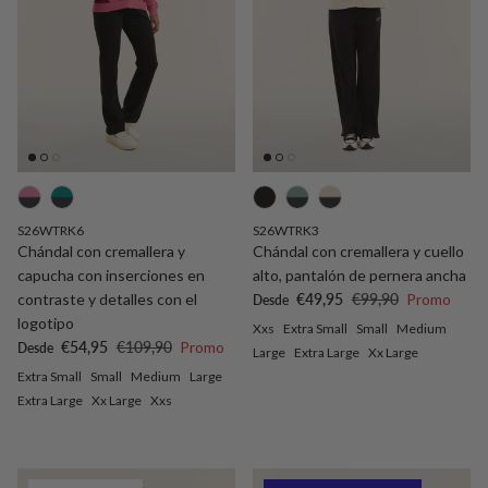
S26WTRK6
S26WTRK3
Chándal con cremallera y
Chándal con cremallera y cuello
capucha con inserciones en
alto, pantalón de pernera ancha
Precio de venta
Precio normal
contraste y detalles con el
€49,95
€99,90
Promo
Desde
logotipo
Xxs
Extra Small
Small
Medium
Precio de venta
Precio normal
€54,95
€109,90
Promo
Desde
Large
Extra Large
Xx Large
Extra Small
Small
Medium
Large
Extra Large
Xx Large
Xxs