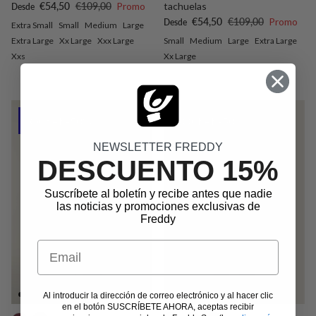
Precio de venta
Precio normal
€54,50
€109,00
Promo
tachuelas
Desde
Precio de venta
Precio normal
€54,50
€109,00
Promo
Desde
Extra Small
Small
Medium
Large
Extra Large
Xx Large
Xxx Large
Small
Medium
Large
Extra Large
Xxs
Xx Large
Outlet -50%
Outlet -50%
NEWSLETTER FREDDY
DESCUENTO 15%
Suscríbete al boletín y recibe antes que nadie
las noticias y promociones exclusivas de
Freddy
Email
Al introducir la dirección de correo electrónico y al hacer clic
en el botón SUSCRÍBETE AHORA, aceptas recibir