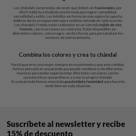
Los chándals son prendas de vestir que deben ser
funcionales
, por
ello Freddy ha estudiado una fórmula para lograr comodidad,
versatilidad y estilo. Los bolsillos en forma de marsupio y la capucha
doble te darán un toque extra para sentirte cómoda en cada ocasión.
Los chándals Freddy están realizados en un cómodo
tejido de rizo
francés
, con inserciones en contraste. Están disponibles en
diferentes colores, como negro, verde y fucsia, para personalizar tus
sesiones de entrenamiento.
Combina los colores y crea tu chándal
Para ti que eres una mujer siempre en movimiento y que ama cambiar,
hemos pensado en una prenda que puede combinarse de diferentes
maneras para poder experimentar diferentes versiones con las
características que prefieras y crear tu proprio chándal.
En esta prenda hemos mezclado
practicidad y feminidad
, para hacerte
sentir bien en cada situación.
Suscríbete al newsletter y recibe
15% de descuento