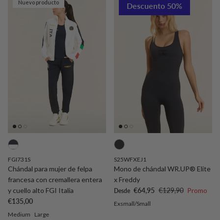
Nuevo producto
Descuento 50%
FGI731S
S25WFXEJ1
Chándal para mujer de felpa
Mono de chándal WR.UP® Elite
francesa con cremallera entera
x Freddy
Precio de venta
Precio normal
y cuello alto FGI Italia
€64,95
€129,90
Promo
Desde
Precio normal
€135,00
Exsmall/Small
Medium
Large