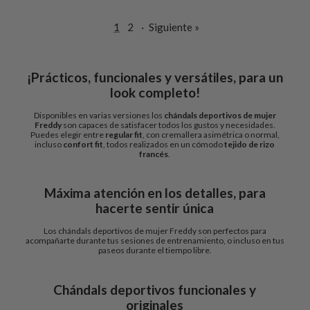
1
2
·
Siguiente »
¡Prácticos, funcionales y versátiles, para un
look completo!
Disponibles en varias versiones los
chándals deportivos de mujer
Freddy
son capaces de satisfacer todos los gustos y necesidades.
Puedes elegir entre
regular fit
, con cremallera asimétrica o normal,
incluso
confort fit
, todos realizados en un cómodo
tejido de rizo
francés
.
Máxima atención en los detalles, para
hacerte sentir única
Los chándals deportivos de mujer Freddy son perfectos para
acompañarte durante tus sesiones de entrenamiento, o incluso en tus
paseos durante el tiempo libre.
Chándals deportivos funcionales y
originales