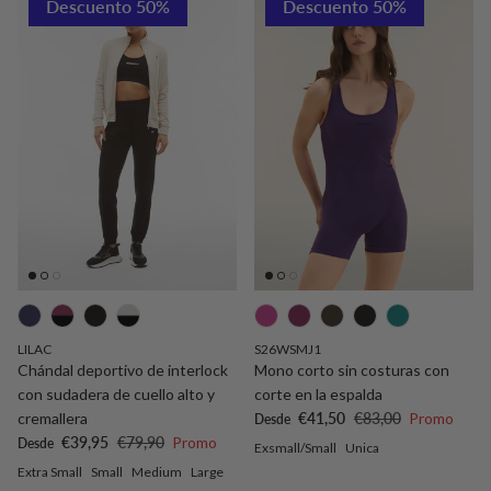
Descuento 50%
Descuento 50%
LILAC
S26WSMJ1
Chándal deportivo de interlock
Mono corto sin costuras con
con sudadera de cuello alto y
corte en la espalda
Precio de venta
Precio normal
cremallera
€41,50
€83,00
Promo
Desde
Precio de venta
Precio normal
€39,95
€79,90
Promo
Desde
Exsmall/Small
Unica
Extra Small
Small
Medium
Large