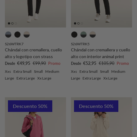
S26WTRK7
S26WTRK5
Chándal con cremallera, cuello
Chándal con cremallera y cuello
alto y logotipo con strass
alto con interior animal print
Precio de venta
Precio normal
Precio de venta
Precio normal
€49,95
€99,90
Promo
€52,95
€105,90
Promo
Desde
Desde
Xxs
Extra Small
Small
Medium
Xxs
Extra Small
Small
Medium
Large
Extra Large
Xx Large
Large
Extra Large
Xx Large
Descuento 50%
Descuento 50%