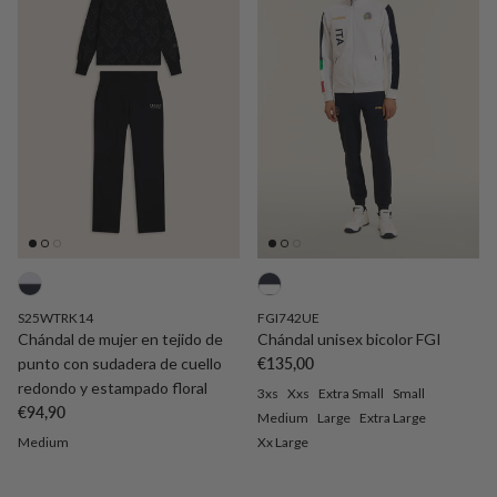
S25WTRK14
FGI742UE
Chándal de mujer en tejido de
Chándal unisex bicolor FGI
Precio normal
punto con sudadera de cuello
€135,00
redondo y estampado floral
3xs
Xxs
Extra Small
Small
Precio normal
€94,90
Medium
Large
Extra Large
Medium
Xx Large