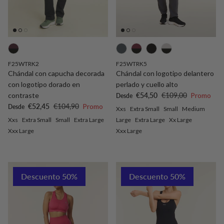
F25WTRK2
F25WTRK5
Chándal con capucha decorada
Chándal con logotipo delantero
con logotipo dorado en
perlado y cuello alto
Precio de venta
Precio normal
contraste
€54,50
€109,00
Promo
Desde
Precio de venta
Precio normal
€52,45
€104,90
Promo
Desde
Xxs
Extra Small
Small
Medium
Xxs
Extra Small
Small
Extra Large
Large
Extra Large
Xx Large
Xxx Large
Xxx Large
Descuento 50%
Descuento 50%