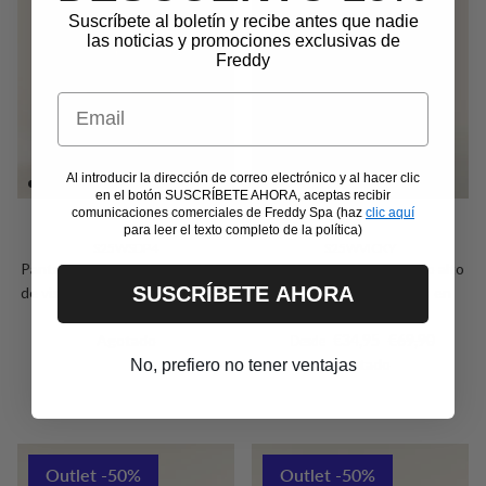
Suscríbete al boletín y recibe antes que nadie
las noticias y promociones exclusivas de
Freddy
Email
Al introducir la dirección de correo electrónico y al hacer clic
en el botón SUSCRÍBETE AHORA, aceptas recibir
comunicaciones comerciales de Freddy Spa (haz
clic aquí
para leer el texto completo de la política)
S25WSDP4
S25WVICKY
Pantalones deportivos de felpa
Sudadera regular de cuello alto
SUSCRÍBETE AHORA
de viscosa con puños en el bajo
con cremallera y ribetes en
Precio de venta
Precio normal
€39,95
€79,90
contraste
Desde
Precio de venta
Precio normal
Agotado
€34,95
€69,90
Desde
Agotado
No, prefiero no tener ventajas
Outlet -50%
Outlet -50%