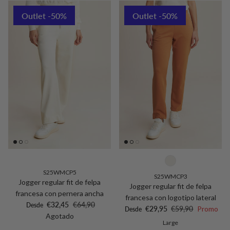
Outlet -50%
Outlet -50%
S25WMCP5
S25WMCP3
Jogger regular fit de felpa
Jogger regular fit de felpa
francesa con pernera ancha
francesa con logotipo lateral
Precio de venta
Precio normal
€32,45
€64,90
Desde
Precio de venta
Precio normal
€29,95
€59,90
Promo
Desde
Agotado
Large