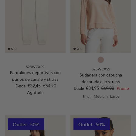
S25WCXP2
S25WCXS5
Pantalones deportivos con
Sudadera con capucha
puños de canalé y strass
decorada con strass
Precio de venta
Precio normal
€32,45
€64,90
Desde
Precio de venta
Precio normal
€34,95
€69,90
Promo
Desde
Agotado
Small
Medium
Large
Outlet -50%
Outlet -50%