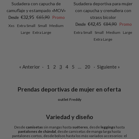
Sudadera con capucha de
Sudadera deportiva para mujer
camuflaje y estampado «MOV»
con capucha y cremallera con
Precio de venta
Precio normal
€32,95
€65,90
Promo
strass bicolor
Desde
Precio de venta
Precio normal
€42,45
€84,90
Promo
Desde
Xxs
Extra Small
Small
Medium
Large
Extra Large
Extra Small
Small
Medium
Large
Extra Large
« Anterior
·
1
2
3
4
5
…
20
·
Siguiente »
Prendas deportivas de mujer en oferta
outlet Freddy
Variedad y diseño
Desde
camisetas
sin mangas hasta
suéteres
, desde
leggings
hasta
pantalones de chándal
, desde camisetas de manga larga hasta
pantalones cortos, desde bolsos hasta los más variados accesorios: el