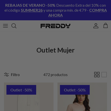
Ir al contenido
REBAJAS DE VERANO
-50%
Descuento Extra del 10% con
el código
SUMMER26
y una compra mín. de €79 -
COMPRA
AHORA
Cuenta
Carr
Outlet Mujer
Filtro
472 productos
Outlet -50%
Outlet -50%