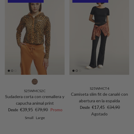
S25WMCT4
S25WMCS2C
Camiseta slim fit de canalé con
Sudadera corta con cremallera y
abertura en la espalda
capucha animal print
Precio de venta
Precio normal
€17,45
€34,90
Desde
Precio de venta
Precio normal
€39,95
€79,90
Promo
Desde
Agotado
Small
Large