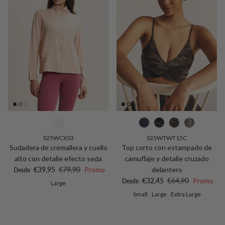
S25WCXS3
S25WTWT15C
Sudadera de cremallera y cuello
Top corto con estampado de
alto con detalle efecto seda
camuflaje y detalle cruzado
Precio de venta
Precio normal
€39,95
€79,90
Promo
delantero
Desde
Precio de venta
Precio normal
€32,45
€64,90
Promo
Desde
Large
Small
Large
Extra Large