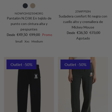
25WFPS3N
NOWY2HS2504ORG
Sudadera comfort fit negra con
Pantalón N.O.W. En tejido de
cuello alto y cremallera de
punto con cintura alta y
Mickey Mouse
pespuntes
Precio de venta
Precio normal
€36,50
€73,00
Desde
Precio de venta
Precio normal
€49,50
€99,00
Promo
Desde
Agotado
Small
Xxs
Medium
Outlet -50%
Outlet -50%