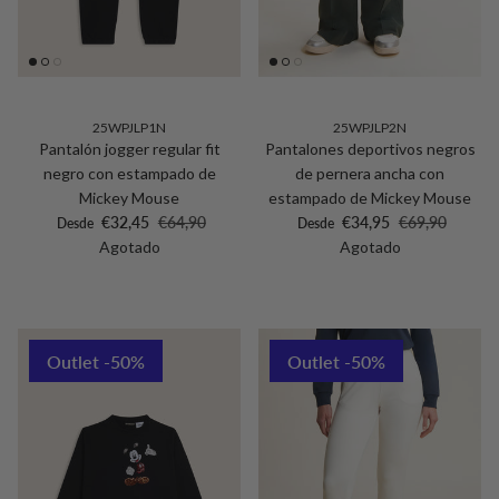
25WPJLP1N
25WPJLP2N
Pantalón jogger regular fit
Pantalones deportivos negros
negro con estampado de
de pernera ancha con
Mickey Mouse
estampado de Mickey Mouse
Precio de venta
Precio normal
Precio de venta
Precio normal
€32,45
€64,90
€34,95
€69,90
Desde
Desde
Agotado
Agotado
Outlet -50%
Outlet -50%