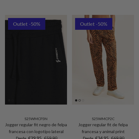
Outlet -50%
Outlet -50%
S25WMCP3N
S25WMCP2C
Jogger regular fit negro de felpa
Jogger regular fit de felpa
francesa con logotipo lateral
francesa y animal print
Precio de venta
Precio normal
Precio de venta
Precio normal
€29,95
€59,90
€34,95
€69,90
Desde
Desde