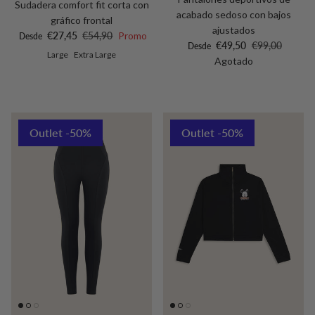
Sudadera comfort fit corta con
acabado sedoso con bajos
gráfico frontal
ajustados
Precio de venta
Precio normal
€27,45
€54,90
Promo
Desde
Precio de venta
Precio normal
€49,50
€99,00
Desde
Large
Extra Large
Agotado
Outlet -50%
Outlet -50%