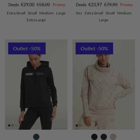
Precio de venta
Precio normal
Precio de venta
Precio normal
€29,00
€58,00
Promo
€23,97
€79,90
Promo
Desde
Desde
Extra Small
Small
Medium
Large
Xxs
Extra Small
Small
Medium
Extra Large
Large
Outlet -50%
Outlet -50%