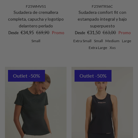
F25WMVS1
F25WTRS6C
Sudadera de cremallera
Sudadera comfort fit con
completa, capucha y logotipo
estampado integral y bajo
delantero perlado
superpuesto
Precio de venta
Precio normal
Precio de venta
Precio normal
€34,95
€69,90
Promo
€31,50
€63,00
Promo
Desde
Desde
Small
Extra Small
Small
Medium
Large
Extra Large
Xxs
Outlet -50%
Outlet -50%