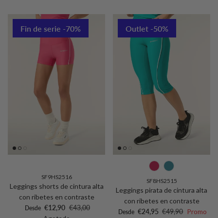
Fin de serie -70%
Outlet -50%
SF9HS2516
SF8HS2515
Leggings shorts de cintura alta
Leggings pirata de cintura alta
con ribetes en contraste
con ribetes en contraste
Precio de venta
Precio normal
€12,90
€43,00
Desde
Precio de venta
Precio normal
€24,95
€49,90
Promo
Desde