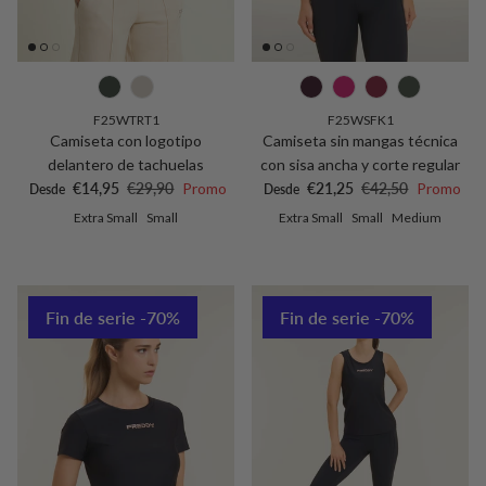
F25WTRT1
F25WSFK1
Camiseta con logotipo
Camiseta sin mangas técnica
delantero de tachuelas
con sisa ancha y corte regular
Precio de venta
Precio normal
Precio de venta
Precio normal
€14,95
€29,90
Promo
€21,25
€42,50
Promo
Desde
Desde
Extra Small
Small
Extra Small
Small
Medium
Fin de serie -70%
Fin de serie -70%