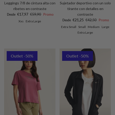
Leggings 7/8 de cintura alta con
Sujetador deportivo con un solo
ribetes en contraste
tirante con detalles en
Precio de venta
Precio normal
€17,97
€59,90
Promo
contraste
Desde
Precio de venta
Precio normal
€21,25
€42,50
Promo
Desde
Xxs
Extra Large
Extra Small
Small
Medium
Large
Extra Large
Outlet -50%
Outlet -50%