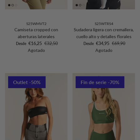
S25WMVT2
S25WTRS4
Camiseta cropped con
Sudadera ligera con cremallera,
aberturas laterales
cuello alto y detalles florales
Precio de venta
Precio normal
Precio de venta
Precio normal
€16,25
€32,50
€34,95
€69,90
Desde
Desde
Agotado
Agotado
Outlet -50%
Fin de serie -70%