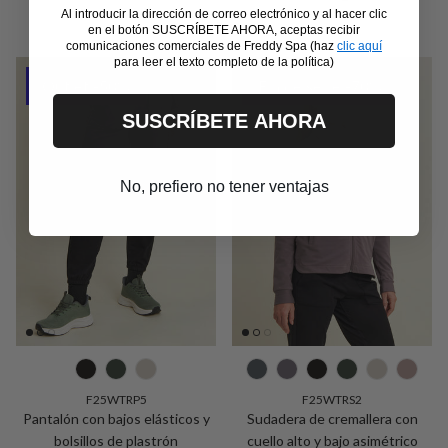
Al introducir la dirección de correo electrónico y al hacer clic
en el botón SUSCRÍBETE AHORA, aceptas recibir
comunicaciones comerciales de Freddy Spa (haz
clic aquí
para leer el texto completo de la política)
Outlet -50%
Fin de serie -70%
SUSCRÍBETE AHORA
No, prefiero no tener ventajas
F25WTRP5
F25WTRS2
Pantalón con bajos elásticos y
Sudadera de cremallera con
bolsillos de plastrón
cuello alto y bajo asimétrico