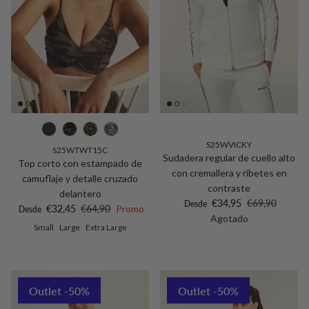
S25WVICKY
S25WTWT15C
Sudadera regular de cuello alto
Top corto con estampado de
con cremallera y ribetes en
camuflaje y detalle cruzado
contraste
delantero
Precio de venta
Precio normal
€34,95
€69,90
Desde
Precio de venta
Precio normal
€32,45
€64,90
Promo
Desde
Agotado
Small
Large
Extra Large
Outlet -50%
Outlet -50%