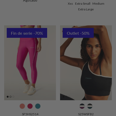
Agotado
Xxs
Extra Small
Medium
Extra Large
Fin de serie -70%
Outlet -50%
SF5HS2514
S25WSFB2