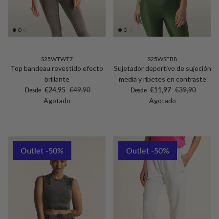
S25WTWT7
S25WSFB8
Top bandeau revestido efecto
Sujetador deportivo de sujeción
brillante
media y ribetes en contraste
Precio de venta
Precio normal
Precio de venta
Precio normal
€24,95
€49,90
€11,97
€39,90
Desde
Desde
Agotado
Agotado
Outlet -50%
Outlet -50%