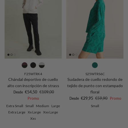
F25WTRK4
S25WTRS6C
Chándal deportivo de cuello
Sudadera de cuello redondo de
alto con inscripción de strass
tejido de punto con estampado
Precio de venta
Precio normal
€54,50
€109,00
floral
Desde
Precio de venta
Precio normal
Promo
€29,95
€59,90
Promo
Desde
Extra Small
Small
Medium
Large
Small
Extra Large
Xx Large
Xxx Large
Xxs