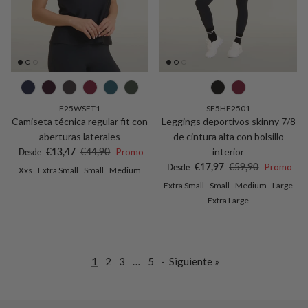
F25WSFT1
SF5HF2501
Camiseta técnica regular fit con
Leggings deportivos skinny 7/8
aberturas laterales
de cintura alta con bolsillo
Precio de venta
Precio normal
€13,47
€44,90
Promo
interior
Desde
Precio de venta
Precio normal
€17,97
€59,90
Promo
Desde
Xxs
Extra Small
Small
Medium
Extra Small
Small
Medium
Large
Extra Large
1
2
3
…
5
·
Siguiente »