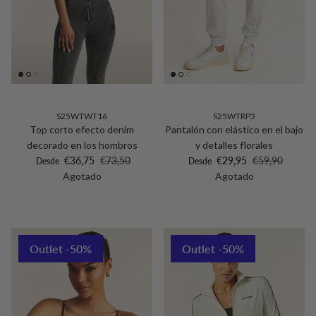
S25WTWT16
S25WTRP3
Top corto efecto denim
Pantalón con elástico en el bajo
decorado en los hombros
y detalles florales
Precio de venta
Precio normal
Precio de venta
Precio normal
€36,75
€73,50
€29,95
€59,90
Desde
Desde
Agotado
Agotado
Outlet -50%
Outlet -50%