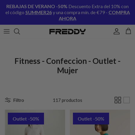
Ir al contenido
REBAJAS DE VERANO
-50%
Descuento Extra del 10% con
el código
SUMMER26
y una compra mín. de €79 -
COMPRA
AHORA
Cuenta
Carr
Fitness - Confeccion - Outlet -
Mujer
Filtro
117 productos
Outlet -50%
Outlet -50%