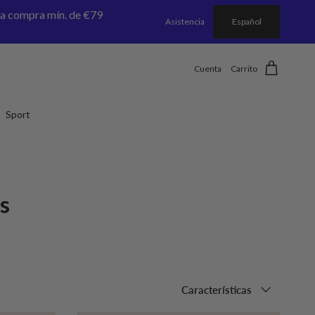
a compra mín. de €79
Asistencia
Español
Cuenta
Carrito
Sport
s
Ordenar por
Características