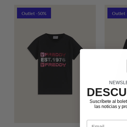
Outlet -50%
Outlet
NEWSL
DESCU
Suscríbete al bole
las noticias y 
Email