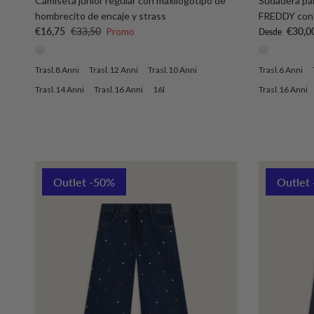
Camiseta junior regular con maxilogotipo de
Sudadera par
hombrecito de encaje y strass
FREDDY con 
Precio de venta
Precio normal
Precio de ve
€16,75
€33,50
Promo
€30,0
Desde
Trasl.8 Anni
Trasl.12 Anni
Trasl.10 Anni
Trasl.6 Anni
Trasl.14 Anni
Trasl.16 Anni
16l
Trasl.16 Anni
Outlet -50%
Outlet