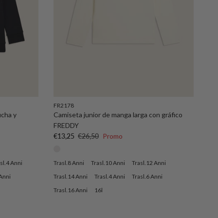
FR2178
ucha y
Camiseta junior de manga larga con gráfico
FREDDY
Precio de venta
Precio normal
€13,25
€26,50
Promo
sl.4 Anni
Trasl.8 Anni
Trasl.10 Anni
Trasl.12 Anni
 Anni
Trasl.14 Anni
Trasl.4 Anni
Trasl.6 Anni
Trasl.16 Anni
16l