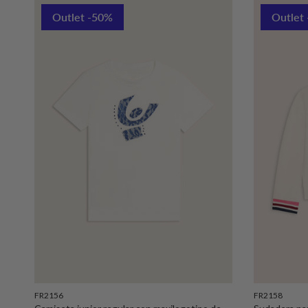
Outlet -50%
Outlet
FR2156
FR2158