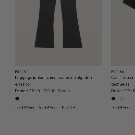
FR2185
FR2186
Leggings junior acampanados de algodón
Camiseta cro
elástico
tachuelas
Precio de venta
Precio normal
Precio de ve
€13,25
€26,50
Promo
€12,0
Desde
Desde
Trasl.8 Anni
Trasl.4 Anni
Trasl.6 Anni
Trasl.4 Anni