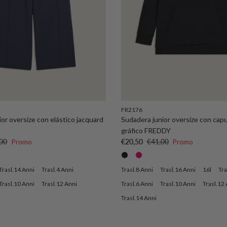
FR2176
ior oversize con elástico jacquard
Sudadera junior oversize con cap
gráfico FREDDY
nta
io normal
Precio de venta
Precio normal
00
Promo
€20,50
€41,00
Promo
Trasl.14 Anni
Trasl.4 Anni
Trasl.8 Anni
Trasl.16 Anni
16l
Tra
Trasl.10 Anni
Trasl.12 Anni
Trasl.6 Anni
Trasl.10 Anni
Trasl.12
Trasl.14 Anni