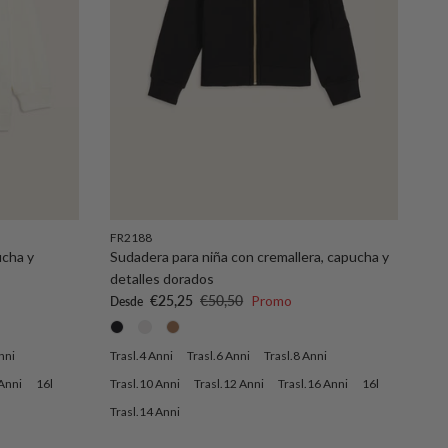
FR2188
ucha y
Sudadera para niña con cremallera, capucha y
detalles dorados
Precio de venta
Precio normal
€25,25
€50,50
Promo
Desde
nni
Trasl.4 Anni
Trasl.6 Anni
Trasl.8 Anni
 Anni
16l
Trasl.10 Anni
Trasl.12 Anni
Trasl.16 Anni
16l
Trasl.14 Anni