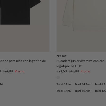
FR2187
pped para niña con logotipo de
Sudadera junior oversize con cap
logotipo FREDDY
nta
Precio normal
Precio de venta
Precio normal
0
€24,00
Promo
€21,50
€43,00
Promo
16l
Trasl.8 Anni
Trasl.14 Anni
Trasl.4 A
Trasl.6 Anni
Trasl.10 Anni
Trasl.12