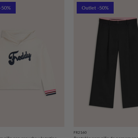
 -50%
Outlet -50%
FR2160