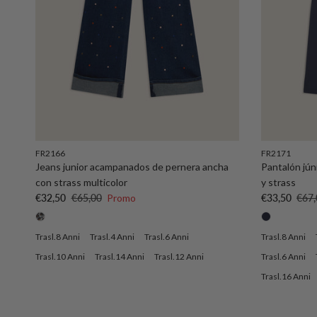
FR2166
FR2171
Jeans junior acampanados de pernera ancha
Pantalón jún
con strass multicolor
y strass
Precio de venta
Precio normal
Precio de ve
Prec
€32,50
€65,00
Promo
€33,50
€67,
Trasl.8 Anni
Trasl.4 Anni
Trasl.6 Anni
Trasl.8 Anni
Trasl.10 Anni
Trasl.14 Anni
Trasl.12 Anni
Trasl.6 Anni
Trasl.16 Anni