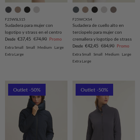
F25WSLS15
F25WCXS4
Sudadera para mujer con
Sudadera de cuello alto en
logotipo y strass en el centro
terciopelo para mujer con
Precio de venta
Precio normal
€37,45
€74,90
Promo
cremallera y logotipo de strass
Desde
Precio de venta
Precio normal
€42,45
€84,90
Promo
Desde
Extra Small
Small
Medium
Large
Extra Large
Extra Small
Small
Medium
Large
Extra Large
Outlet -50%
Outlet -50%