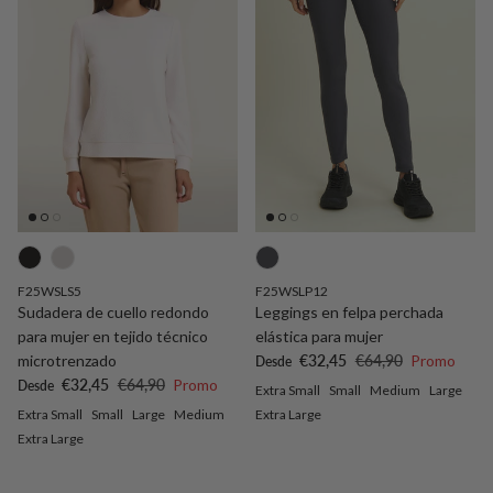
F25WSLS5
F25WSLP12
Sudadera de cuello redondo
Leggings en felpa perchada
para mujer en tejido técnico
elástica para mujer
Precio de venta
Precio normal
microtrenzado
€32,45
€64,90
Promo
Desde
Precio de venta
Precio normal
€32,45
€64,90
Promo
Desde
Extra Small
Small
Medium
Large
Extra Small
Small
Large
Medium
Extra Large
Extra Large