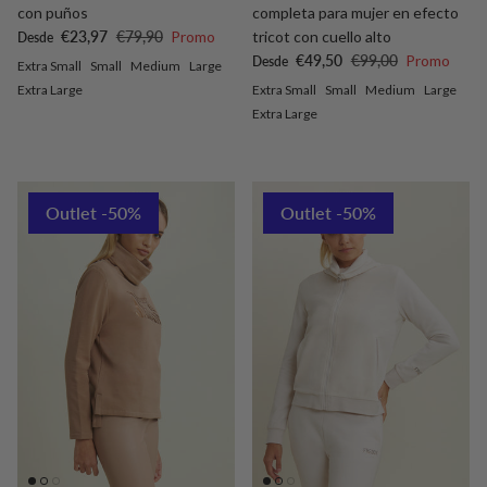
con puños
completa para mujer en efecto
Precio de venta
Precio normal
€23,97
€79,90
Promo
tricot con cuello alto
Desde
Precio de venta
Precio normal
€49,50
€99,00
Promo
Desde
Extra Small
Small
Medium
Large
Extra Large
Extra Small
Small
Medium
Large
Extra Large
Outlet -50%
Outlet -50%