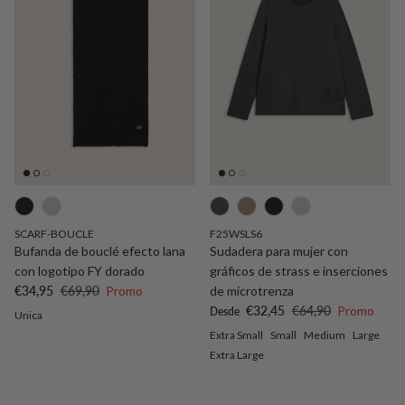
SCARF-BOUCLE
F25WSLS6
Bufanda de bouclé efecto lana
Sudadera para mujer con
con logotipo FY dorado
gráficos de strass e inserciones
Precio de venta
Precio normal
€34,95
€69,90
Promo
de microtrenza
Precio de venta
Precio normal
€32,45
€64,90
Promo
Desde
Unica
Extra Small
Small
Medium
Large
Extra Large