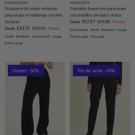
F25WSLS11M
F25WCXP4
Sudadera de cuello redondo
Pantalón deportivo para mujer
para mujer en mélange con hilo
con bolsillos de ojal y strass
Precio de venta
Precio normal
de lúrex
€17,97
€59,90
Promo
Desde
Precio de venta
Precio normal
€33,75
€67,50
Promo
Desde
Extra Small
Small
Medium
Large
Small
Medium
Extra Small
Large
Extra Large
Xx Large
Extra Large
Outlet -50%
Fin de serie -70%