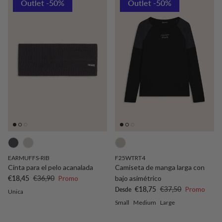
Outlet -50%
Outlet -50%
EARMUFFS-RIB
F25WTRT4
Cinta para el pelo acanalada
Camiseta de manga larga con
Precio de venta
Precio normal
€18,45
€36,90
Promo
bajo asimétrico
Precio de venta
Precio normal
€18,75
€37,50
Promo
Desde
Unica
Small
Medium
Large