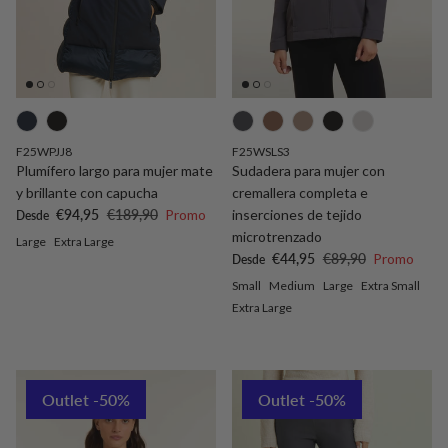
F25WPJJ8
F25WSLS3
Plumífero largo para mujer mate
Sudadera para mujer con
y brillante con capucha
cremallera completa e
Precio de venta
Precio normal
€94,95
€189,90
Promo
inserciones de tejido
Desde
microtrenzado
Large
Extra Large
Precio de venta
Precio normal
€44,95
€89,90
Promo
Desde
Small
Medium
Large
Extra Small
Extra Large
Outlet -50%
Outlet -50%