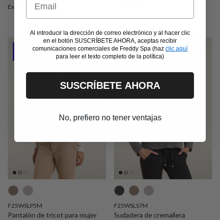
Extra Large
Extra Large
Al introducir la dirección de correo electrónico y al hacer clic
en el botón SUSCRÍBETE AHORA, aceptas recibir
comunicaciones comerciales de Freddy Spa (haz
clic aquí
Fin de serie -70%
Outlet -50%
para leer el texto completo de la política)
SUSCRÍBETE AHORA
No, prefiero no tener ventajas
F25WSLP5M
F25WSLS7M
Pantalón de tricot para mujer
Sudadera de cremallera