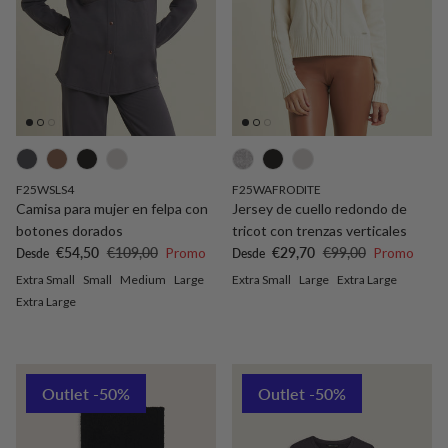
F25WSLS4
F25WAFRODITE
Camisa para mujer en felpa con
Jersey de cuello redondo de
botones dorados
tricot con trenzas verticales
Precio de venta
Precio normal
Precio de venta
Precio normal
€54,50
€109,00
Promo
€29,70
€99,00
Promo
Desde
Desde
Extra Small
Small
Medium
Large
Extra Small
Large
Extra Large
Extra Large
Outlet -50%
Outlet -50%