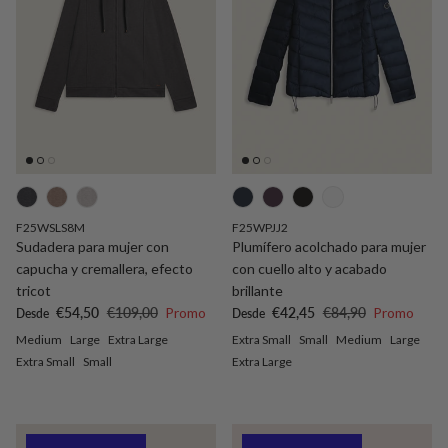
F25WSLS8M
F25WPJJ2
Sudadera para mujer con
Plumífero acolchado para mujer
capucha y cremallera, efecto
con cuello alto y acabado
tricot
brillante
Precio de venta
Precio normal
Precio de venta
Precio normal
€54,50
€109,00
Promo
€42,45
€84,90
Promo
Desde
Desde
Medium
Large
Extra Large
Extra Small
Small
Medium
Large
Extra Small
Small
Extra Large