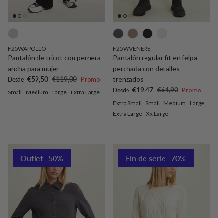
F25WAPOLLO
F25WVENERE
Pantalón de tricot con pernera
Pantalón regular fit en felpa
ancha para mujer
perchada con detalles
Precio de venta
Precio normal
€59,50
€119,00
Promo
trenzados
Desde
Precio de venta
Precio normal
€19,47
€64,90
Promo
Desde
Small
Medium
Large
Extra Large
Extra Small
Small
Medium
Large
Extra Large
Xx Large
Outlet -50%
Fin de serie -70%