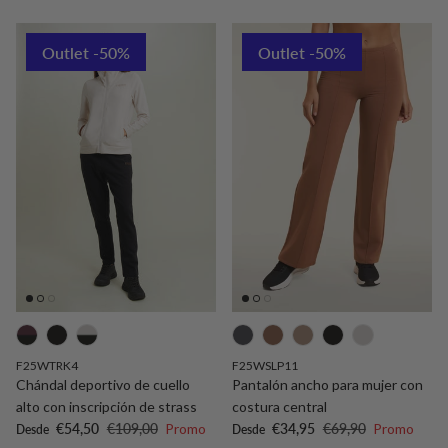
Outlet -50%
Outlet -50%
F25WTRK4
F25WSLP11
Chándal deportivo de cuello
Pantalón ancho para mujer con
alto con inscripción de strass
costura central
Precio de venta
Precio normal
Precio de venta
Precio normal
€54,50
€109,00
Promo
€34,95
€69,90
Promo
Desde
Desde