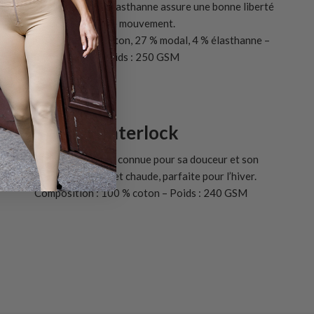
douceur et brillance, l'élasthanne assure une bonne liberté
de mouvement.
Composition : 69 % coton, 27 % modal, 4 % élasthanne –
Poids : 250 GSM
Interlock
Maille fine et serrée connue pour sa douceur et son
élasticité. Robuste et chaude, parfaite pour l’hiver.
Composition : 100 % coton – Poids : 240 GSM