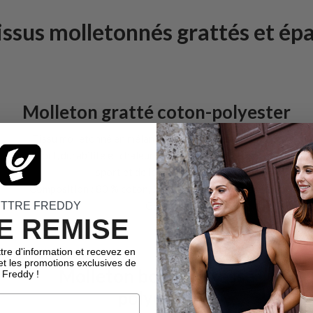
issus molletonnés grattés et épa
Molleton gratté coton-polyester
Tissu molletonné en mélange coton-polyester offrant
confort, durabilité et chaleur — idéal pour les vêtements de
sport et de loisirs en hiver.
Composition : 80 % coton, 20 % polyester – Poids : 280
GSM
ETTRE FREDDY
E REMISE
ttre d'information et recevez en
 et les promotions exclusives de
Molleton bonded tressé
Freddy !
polyester