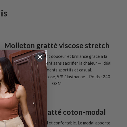
is
Molleton gratté viscose stretch
Molleton gratté alliant douceur et brillance grâce à la
viscose. Léger et respirant sans sacrifier la chaleur — idéal
pour les vêtements sportifs et casual.
Composition : 95 % viscose, 5 % élasthanne – Poids : 240
GSM
Molleton gratté coton-modal
Tissu molletonné chaud et confortable. Le modal apporte