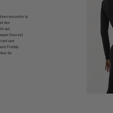
ation rencontre la
et des
ts qui
aque tissu est
ffrant une
ment Freddy
lleur du