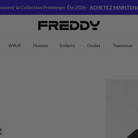
ouvrez la Collection Printemps-Été 2026 -
ACHETEZ MAINTEN
WRUP
Homme
Enfants
Outlet
Teamwear
t