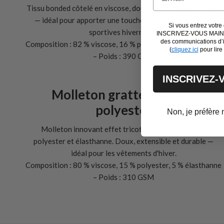
Tissu bonded côtelé en viscose, doux, résistant et lumineux
— idéal pour apporter une touche originale aux tenues
Si vous entrez votre 
sportives hivernales.
INSCRIVEZ-VOUS MAINT
des communications d’
Composition : 82 % viscose, 16 % polyester, 2 % élasthanne
(
cliquez ici
pour lire
– Poids : 390 GSM
INSCRIVEZ-
Molleton gratté viscose-
polyester
Non, je préfère
Molleton innovant effet tricot combinant viscose,
polyester et élasthanne. Doux, extensible et durable —
idéal pour les vêtements d'hiver.
Composition : 80 % viscose, 15 % polyester, 5 % élasthanne
– Poids : 310 GSM