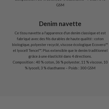
GSM
Denim navette
Ce tissu navette a l'apparence d'un denim classique et est
fabriqué avec des fils durables de haute qualité : coton
biologique, polyester recyclé, viscose écologique Ecovero™
et lyocell Tencel™. Plus extensible que le denim traditionnel
grâce à une élasticité dans 4 directions.
Composition : 40 % coton, 36 % polyester, 11 % viscose, 10
% lyocell, 3 % élasthanne – Poids : 300 GSM