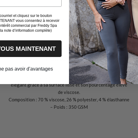
Tissu technique au motif tressé rappelant les pulls d'hiver
classiques. Léger, chaud et résistant — parfait pour sweats
courriel et cliquez sur le bouton
et pantalons outdoor.
ENANT vous consentez à recevoir
intérêt commercial par Freddy Spa
Composition : 95 % polyester, 5 % élasthanne – Poids : 310
 la note d’information complète)
GSM
VOUS MAINTENANT
Punto Milano
 ne pas avoir d'avantages
Maille plate imitant la stabilité d’un tissu chaîne et trame
tout en conservant l’élasticité du jersey. Résistant et
élégant grâce à sa surface lisse et son pourcentage élevé
de viscose.
Composition : 70 % viscose, 26 % polyester, 4 % élasthanne
– Poids : 350 GSM