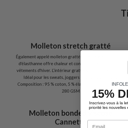
T
Molleton stretch gratté
Également appelé molleton gratté, ce mélange de coton et
d'élasthanne offre chaleur et confort — parfait pour les
vêtements d'hiver. L’intérieur gratté augmente la douceur.
Idéal pour les sweats, joggers et vestes sportives.
Composition : 95 % coton, 5 % élasthanne – Poids : 270–
INFOL
15% D
280 GSM
Inscrivez-vous à la le
priorité les nouvelles
Molleton bonded viscose
Cannetté
Email