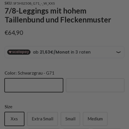
SKU:
SF5HS2508_G71_-_W_XXS
7/8-Leggings mit hohem
Taillenbund und Fleckenmuster
Normaler Preis
€64,90
Color:
Schwarzgrau - G71
Schwarzgrau - G71
Dark Sea - V92
Size
Xxs
Extra Small
Small
Medium