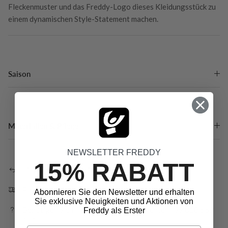
Fleckenmuster und das Freddy-Logo dieses Kleidungsstück zu
einem dynamischen Style-Statement machen.
Saison
Materialien & Pflege
NEWSLETTER FREDDY
15% RABATT
Einfache Rückgabe innerhalb 40 Tagen
Pauschale Versandkosten
Abonnieren Sie den Newsletter und erhalten
Sie exklusive Neuigkeiten und Aktionen von
Benötigen Sie Hilfe? Rufen Sie uns an unter +39 018 559
Freddy als Erster
101