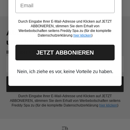
Email
Durch Eingabe Ihrer E-Mail-Adresse und Klicken auf JETZT
ABBONIEREN, stimmen Sie dem Erhalt von
Abonnieren sie den Newsletter
Werbebotschaften seitens Freddy Spa zu (für die komplette
Datenschutzerklärung
hier klicken
)
un erhalten Sie 15% Rabatt
JETZT ABBONIEREN
Ihre E-mail schreiben
Nein, ich ziehe es vor, keine Vorteile zu haben.
JETZT ABBONIEREN
Durch Eingabe Ihrer E-Mail-Adresse und Klicken auf JETZT
ABBONIEREN, stimmen Sie dem Erhalt von Werbebotschaften seitens
Freddy Spa zu (für die komplette Datenschutzerklärung
hier klicken
)