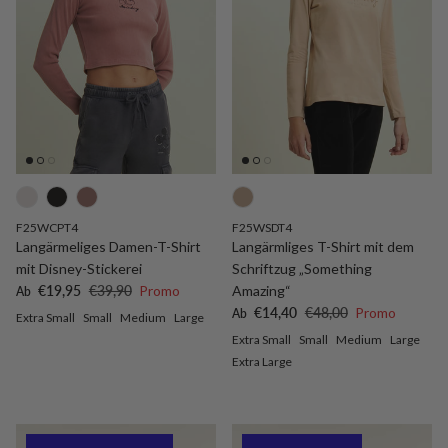
F25WCPT4
F25WSDT4
Langärmeliges Damen-T-Shirt
Langärmliges T-Shirt mit dem
mit Disney-Stickerei
Schriftzug „Something
Verkaufspreis
Normaler Preis
€19,95
€39,90
Promo
Amazing“
Ab
Verkaufspreis
Normaler Preis
€14,40
€48,00
Promo
Ab
Extra Small
Small
Medium
Large
Extra Small
Small
Medium
Large
Extra Large