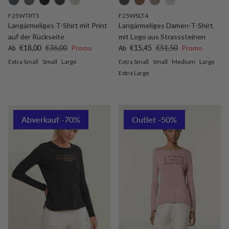
F25WTRT5
F25WSLT4
Langärmeliges T-Shirt mit Print
Langärmeliges Damen-T-Shirt
auf der Rückseite
mit Logo aus Strasssteinen
Verkaufspreis
Normaler Preis
Verkaufspreis
Normaler Preis
€18,00
€36,00
Promo
€15,45
€51,50
Promo
Ab
Ab
Extra Small
Small
Large
Extra Small
Small
Medium
Large
Extra Large
Abverkauf -70%
Outlet -50%