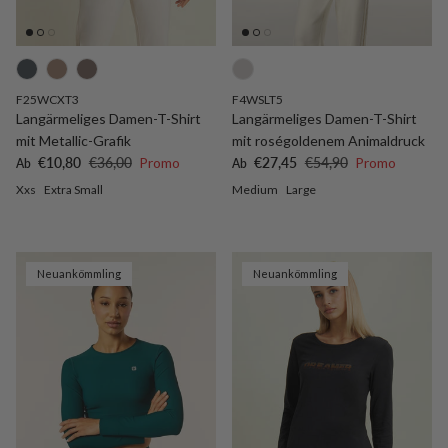
F25WCXT3
F4WSLT5
Langärmeliges Damen-T-Shirt
Langärmeliges Damen-T-Shirt
mit Metallic-Grafik
mit roségoldenem Animaldruck
Verkaufspreis
Normaler Preis
Verkaufspreis
Normaler Preis
€10,80
€36,00
Promo
€27,45
€54,90
Promo
Ab
Ab
Xxs
Extra Small
Medium
Large
Neuankömmling
Neuankömmling