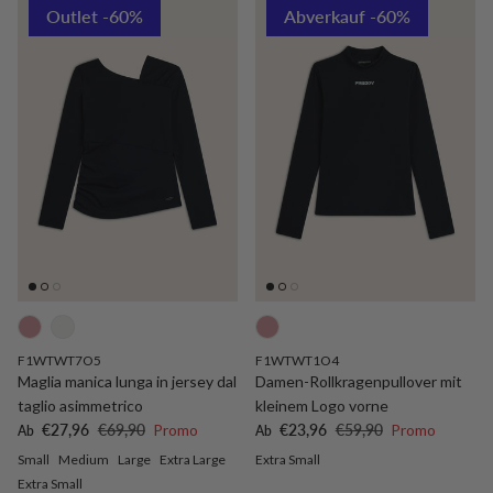
Outlet -60%
Abverkauf -60%
F1WTWT7O5
F1WTWT1O4
Maglia manica lunga in jersey dal
Damen-Rollkragenpullover mit
taglio asimmetrico
kleinem Logo vorne
Verkaufspreis
Normaler Preis
Verkaufspreis
Normaler Preis
€27,96
€69,90
Promo
€23,96
€59,90
Promo
Ab
Ab
Small
Medium
Large
Extra Large
Extra Small
Extra Small