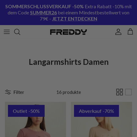
Direkt zum Inhalt
SOMMERSCHLUSSVERKAUF
-50%
Extra Rabatt -10% mit
dem Code
SUMMER26
bei einem Mindestbestellwert von
79€ -
JETZT ENTDECKEN
Konto
Ein
Langarmshirts Damen
Filter
16 produkte
Outlet -50%
Abverkauf -70%