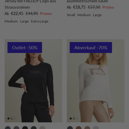
Jersey mit FREDDY-Logo aus
asymmetrischem Saum
Verkaufspreis
Normaler Preis
Strasssteinen
€18,75
€37,50
Promo
Ab
Verkaufspreis
Normaler Preis
€22,45
€44,90
Promo
Ab
Small
Medium
Large
Medium
Large
Extra Large
Outlet -50%
Abverkauf -70%