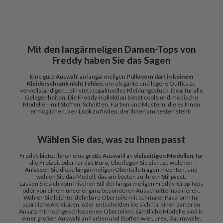
Mit den langärmeligen Damen-Tops von
Freddy haben Sie das Sagen
Eine gute Auswahl an langärmeligen
Pullovern darf in keinem
Kleiderschrank nicht fehlen
, um elegante und legere Outfits zu
vervollständigen...ein stets topaktuelles Kleidungsstück, ideal für alle
Gelegenheiten. Die Freddy-Kollektion bietet coole und modische
Modelle – mit Stoffen, Schnitten, Farben und Mustern, die es Ihnen
ermöglichen, den Look zu finden, der Ihnen am besten steht!
Wählen Sie das, was zu Ihnen passt
Freddy bietet Ihnen eine große Auswahl an
vielseitigen Modellen
, für
die Freizeit oder für das Büro. Überlegen Sie sich, zu welchen
Anlässen Sie diese langärmeligen Oberteile tragen möchten, und
wählen Sie das Modell, das am besten zu Ihrem Stil passt.
Lassen Sie sich vom frischen Stil der langärmeligen Freddy-Crop Tops
oder von einem unserer ganz besonderen Ausschnitte inspirieren.
Wählen Sie leichte, dehnbare Oberteile mit schmaler Passform für
sportliche Aktivitäten, oder entscheiden Sie sich für einen zarteren
Ansatz mit hochgeschlossenen Oberteilen. Sämtliche Modelle sind in
einer großen Auswahl an Farben und Stoffen wie Lurex, Baumwolle,