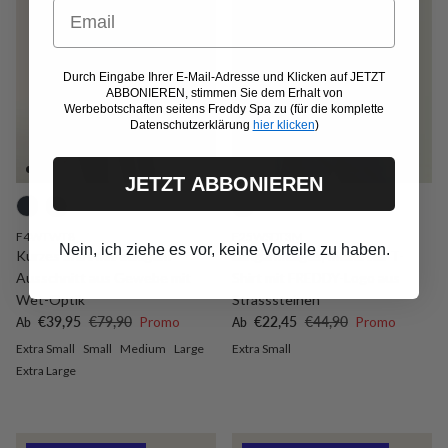
Email
Durch Eingabe Ihrer E-Mail-Adresse und Klicken auf JETZT
ABBONIEREN, stimmen Sie dem Erhalt von
Werbebotschaften seitens Freddy Spa zu (für die komplette
Datenschutzerklärung
hier klicken
)
JETZT ABBONIEREN
F4WTWT8
F25WSDT3M
Nein, ich ziehe es vor, keine Vorteile zu haben.
Kurzes Shirt mit eckigem
Langärmeliges, meliertes T-
Ausschnitt aus Gewebe mit
Shirt mit FREDDY-Logo aus
Wet-Optik
Strasssteinen
Verkaufspreis
Normaler Preis
Verkaufspreis
Normaler Preis
€39,95
€79,90
Promo
€22,45
€44,90
Promo
Ab
Ab
Extra Small
Small
Medium
Large
Extra Small
Extra Large