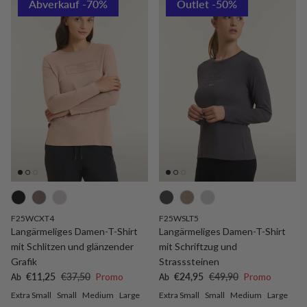
Abverkauf -70%
Outlet -50%
F25WCXT4
F25WSLT5
Langärmeliges Damen-T-Shirt
Langärmeliges Damen-T-Shirt
mit Schlitzen und glänzender
mit Schriftzug und
Grafik
Strasssteinen
Verkaufspreis
Normaler Preis
Verkaufspreis
Normaler Preis
€11,25
€37,50
Promo
€24,95
€49,90
Promo
Ab
Ab
Extra Small
Small
Medium
Large
Extra Small
Small
Medium
Large