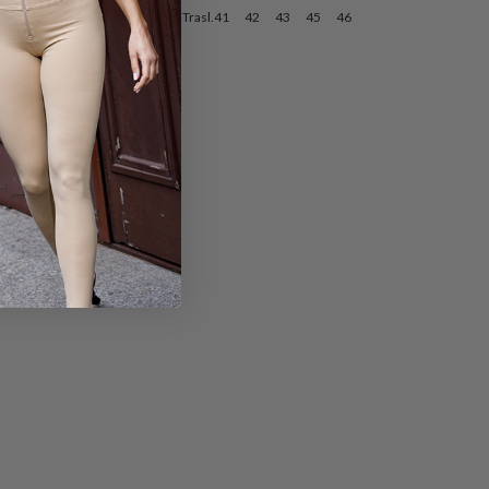
Trasl.40
Trasl.41
42
43
45
46
5
46