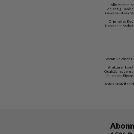
Alle Herren-Sp
vielseitig. Dank
Gewebe
ist ein M
Originelles De
Neben der Ästheti
Wenn Sie einen H
Strukturell kom
Qualität mit dem 
Ihnen, die Eigen
Jedes Modell zeic
Abonni