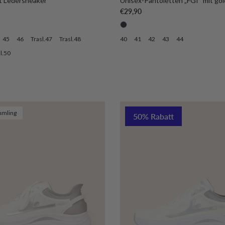
t Ledersneaker
Unisex-Pantoletten „FGI“ mit g
is
Normaler Preis
€29,90
45
46
Trasl.47
Trasl.48
40
41
42
43
44
l.50
mling
50% Rabatt