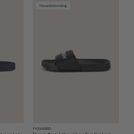
Neuankömmling
FY3343BID