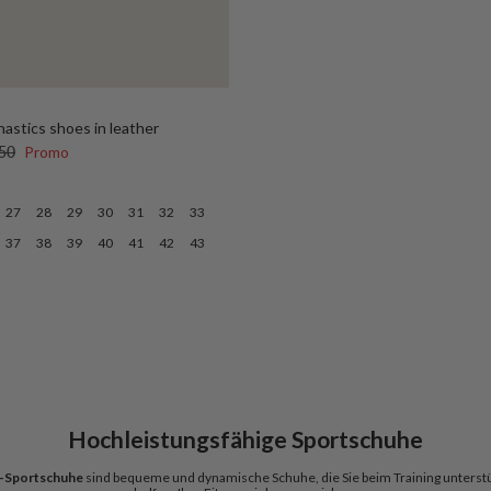
nastics shoes in leather
s
aler Preis
50
Promo
27
28
29
30
31
32
33
37
38
39
40
41
42
43
Hochleistungsfähige Sportschuhe
-Sportschuhe
sind bequeme und dynamische Schuhe, die Sie beim Training unterst