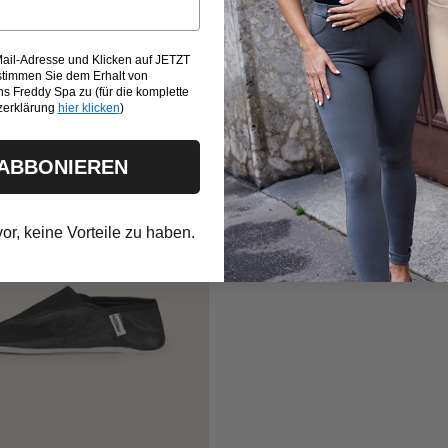
41-42
43-44
45-46
47-48
Trasl.40
Trasl.41
42
43
44
4
Mail-Adresse und Klicken auf JETZT
immen Sie dem Erhalt von
s Freddy Spa zu (für die komplette
zerklärung
hier klicken
)
batt
 ABBONIEREN
vor, keine Vorteile zu haben.