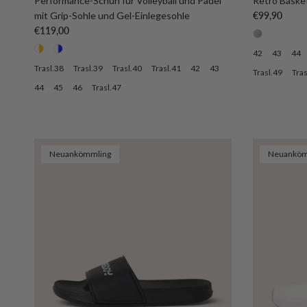
Performance-Schuh für Volleyball und Padel
Retro Baske
Normaler Pre
mit Grip-Sohle und Gel-Einlegesohle
€99,90
Normaler Preis
€119,00
42
43
44
Trasl.38
Trasl.39
Trasl.40
Trasl.41
42
43
Trasl.49
Tras
44
45
46
Trasl.47
Neuankömmling
Neuanköm