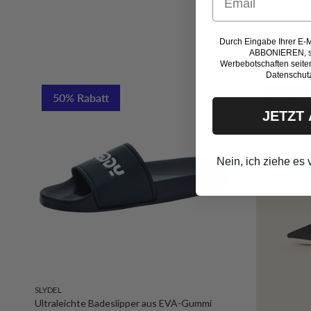
37-38
39-40
Durch Eingabe Ihrer E-
ABBONIEREN, st
Werbebotschaften seiten
Datenschut
50% Rabatt
20% Ra
JETZT
Nein, ich ziehe es 
SLYDEL
Ultraleichte Badeslipper aus EVA-Gummi