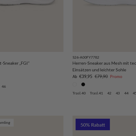
S26-A00FY7782
t-Sneaker „FGI“
Herren-Sneaker aus Mesh mit te
is
Einsätzen und leichter Sohle
Verkaufspreis
Normaler Preis
€39,95
€79,90
Promo
Ab
46
Trasl.40
Trasl.41
42
43
44
4
mling
50% Rabatt