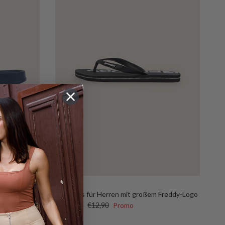
FY3272
ierenden
Flip-Flops für Herren mit großem Freddy-Logo
Verkaufspreis
Normaler Preis
€6,45
€12,90
Promo
Ab