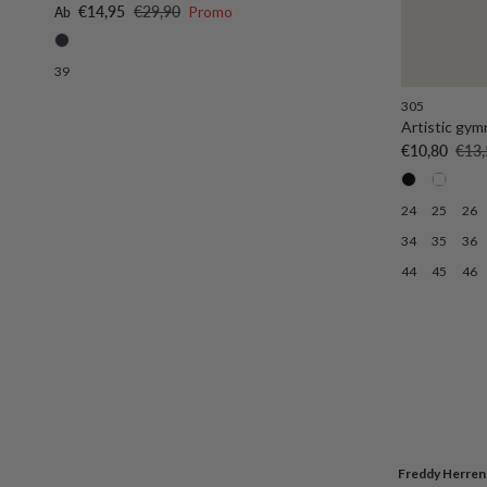
Verkaufspreis
Normaler Preis
€14,95
€29,90
Promo
Ab
39
305
Artistic gym
Verkaufsprei
Norm
€10,80
€13,
24
25
26
34
35
36
44
45
46
Freddy Herren