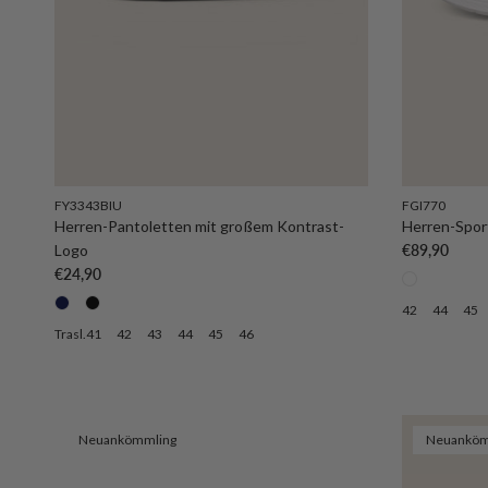
FY3343BIU
FGI770
Herren-Pantoletten mit großem Kontrast-
Herren-Spor
Normaler Pre
Logo
€89,90
Normaler Preis
€24,90
42
44
45
Trasl.41
42
43
44
45
46
Neuankömmling
Neuanköm