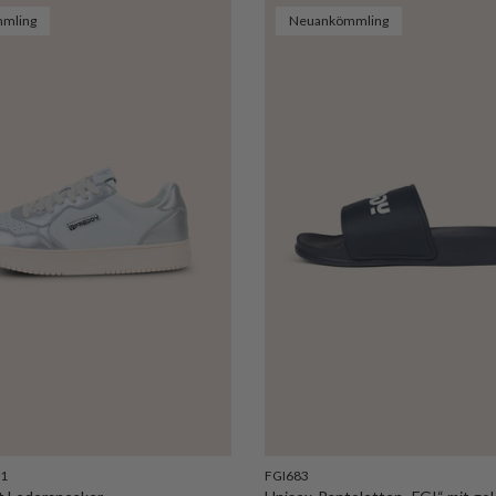
mling
Neuankömmling
1
FGI683