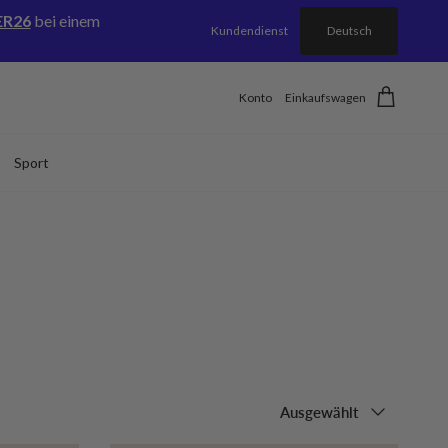
R26
bei einem
Kundendienst
Deutsch
Konto
Einkaufswagen
Sport
Sortieren nach
Ausgewählt