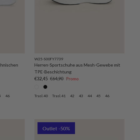
W25-S00FY7739
chnischen
Herren-Sportschuhe aus Mesh-Gewebe mit
TPE-Beschichtung
Verkaufspreis
Normaler Preis
€32,45
€64,90
Promo
5
46
Trasl.40
Trasl.41
42
43
44
45
46
Outlet -50%