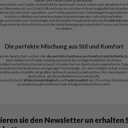
helfen, Ihre Fitnessziele zu erreichen.
ortschuhe von Freddy sind perfekt für Sport und Freizeit, haben eine attraktive Form
 des Obermaterials aus D.I.W.O.® zeichnen sie sich durch ihren unglaublichen Komfor
aterial, das mit einer speziellen, von Freddy patentierten Technologie hergestellt wird:
trocken zu bleiben und eine konstante Körpertemperatur aufrechtzuerhalten.
sign und modernste Technologie sind die beiden Hauptmerkmale von
Freddy Herren
k garantieren diese Schuhe auch die totale Bewegungsfreiheit des Fusses und her
vor Stößen.
Die perfekte Mischung aus Stil und Komfort
erren-Sportschuh suchen, der
die perfekte Synthese aus Komfort und Ästhetik
dar
beim Stöbern im Freddy-Katalog sicherlich das richtige Modell für Sie finden.
fortabel und ästhetisch ansprechend, ist jeder Herren-Sportschuh angenehm im Trag
besonderen Merkmal einer einzigartigen Technologie. Um den richtigen Schuh zu fin
schaften jedes Modells mit größter Aufmerksamkeit zu betrachten: Nur dann kaufen 
Sportschuh, der Ihren Bedürfnissen entspricht.
hnet sich durch
Widerstandsfähigkeit
und
Funktionalität
aus. Ein echtes Meisterwer
zu entdecken gilt und Ihren Look erfolgreich bereichern wird.
eren sie den Newsletter un erhalten 