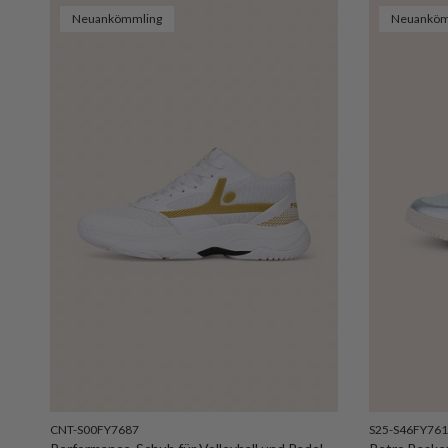
Neuankömmling
Neuanköm
CNT-S00FY7687
S25-S46FY761