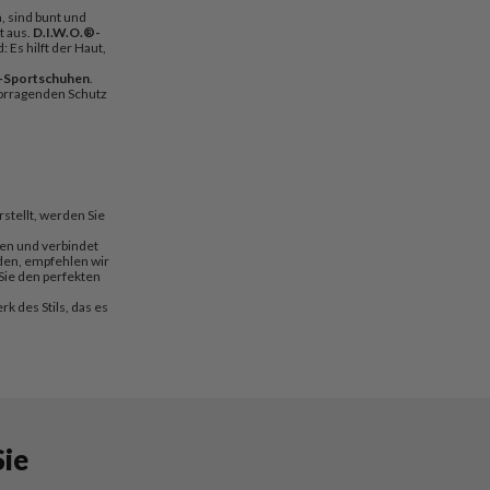
, sind bunt und
t aus.
D.I.W.O.®-
 Es hilft der Haut,
-Sportschuhen
.
vorragenden Schutz
stellt, werden Sie
en und verbindet
den, empfehlen wir
Sie den perfekten
k des Stils, das es
Sie