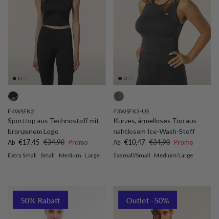
F4WSFK2
F3WSFK3-US
Sporttop aus Technostoff mit
Kurzes, ärmelloses Top aus
bronzenem Logo
nahtlosem Ice-Wash-Stoff
Verkaufspreis
Normaler Preis
Verkaufspreis
Normaler Preis
€17,45
€34,90
Promo
€10,47
€34,90
Promo
Ab
Ab
Extra Small
Small
Medium
Large
Exsmall/Small
Medium/Large
50% Rabatt
Outlet -50%