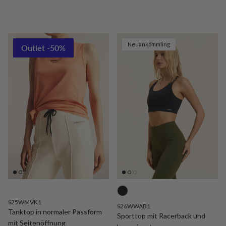
Neuankömmling
Outlet -50%
S25WMVK1
S26WWAB1
Tanktop in normaler Passform
Sporttop mit Racerback und
mit Seitenöffnung