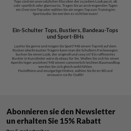
Tops sind ein unersetzlicher Klassiker der zu jedem Look passt, ob
sehr sportlich oder glamourös. Tragen Sie an anstrengenden Tagen
ein Oversize-Top oder wählen Sie ein enges Top zum Training im
Sportstudio: Sie werden es nicht bereuen!
Ein-Schulter Tops, Bustiers, Bandeau-Tops
und Sport-BHs
Laufen Sie gerne und mögen Sie Sport? Mit einem Top mit auf dem
Rücken überkreuzten Trägern kann man die Schultern frei bewegen.
Suchen Sie einen Look, der originell und sexy ist? Ein raffiniertes
Bustier in Kunstleder wäre da etwas für Sie. Wollen Sie sich für einen
Aperitiv leger anziehen? Mit einem sommerlich leichten Baumwolltop
werden Sie sich gleich wohl fühlen.
Pastelltöne und einzigartige Motive, wählen Sie Ihren Stil und
erneuern sie Ihr Outfit!
Abonnieren sie den Newsletter
un erhalten Sie 15% Rabatt