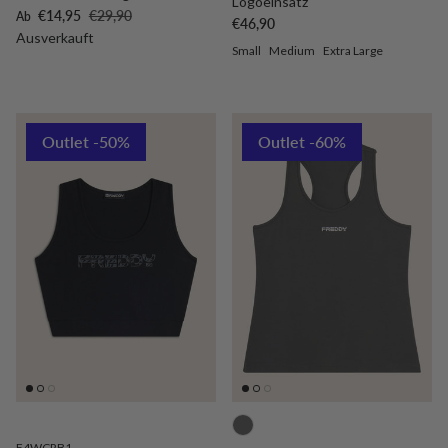
Logoeinsatz
Verkaufspreis
Normaler Preis
€14,95
€29,90
Ab
Normaler Preis
€46,90
Ausverkauft
Small
Medium
Extra Large
Outlet -50%
Outlet -60%
F4WCRB1