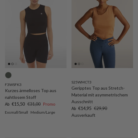
S25WMCT3
F3WSFK3
Geripptes Top aus Stretch-
Kurzes ärmelloses Top aus
Material mit asymmetrischem
nahtlosem Stoff
Ausschnitt
Verkaufspreis
Normaler Preis
€15,50
€31,00
Promo
Ab
Verkaufspreis
Normaler Preis
€14,95
€29,90
Ab
Exsmall/Small
Medium/Large
Ausverkauft