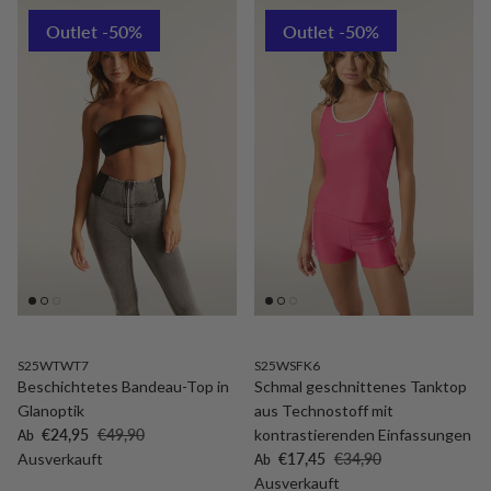
Outlet -50%
Outlet -50%
S25WTWT7
S25WSFK6
Beschichtetes Bandeau-Top in
Schmal geschnittenes Tanktop
Glanoptik
aus Technostoff mit
Verkaufspreis
Normaler Preis
€24,95
€49,90
kontrastierenden Einfassungen
Ab
Verkaufspreis
Normaler Preis
Ausverkauft
€17,45
€34,90
Ab
Ausverkauft