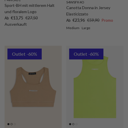
S4WSFK4O
Sport-BH mit mittlerem Halt
Canotta Donna in Jersey
und floralem Logo
Elasticizzato
Verkaufspreis
Normaler Preis
€13,75
€27,50
Ab
Verkaufspreis
Normaler Preis
€23,96
€59,90
Promo
Ab
Ausverkauft
Medium
Large
Outlet -60%
Outlet -60%