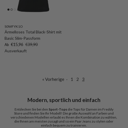
S0WFYK1O
Ärmelloses Total Black-Shirt mit
Basic Slim-Passform
Verkaufspreis
Normaler Preis
€15,96
€39,90
Ab
Ausverkauft
« Vorherige
·
1
2
3
Modern, sportlich und einfach
Entdecken Sie bei den
Sport-Tops
die Tops für Damen im Freddy
Store und finden Sie Ihr Modell! Die große Auswahl an Farben und
verschiedenen Modellen erlaubt es Ihnen die Kombination zu wählen,
die Ihnen am meisten zusagt und so ein Paar Jeans zu stylen oder
einfach bequem zu trainieren.