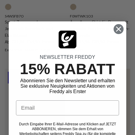
S4WSFB7O
F0WTWK1O3
Sport-Top aus schwerem
Ärmelloses Shirt für Damen mit
Jersey mit Racerback und
normaler Passform aus Stretch-
Elastikband
Baumwolle
Verkaufspreis
Normaler Preis
Verkaufspreis
Normaler Preis
€21,96
€54,90
Promo
€15,96
€39,90
Promo
Ab
Ab
Extra Small
Medium
Large
Medium
NEWSLETTER FREDDY
15% RABATT
Outlet -60%
Outlet -60%
Abonnieren Sie den Newsletter und erhalten
Sie exklusive Neuigkeiten und Aktionen von
Freddy als Erster
Email
Durch Eingabe Ihrer E-Mail-Adresse und Klicken auf JETZT
ABBONIEREN, stimmen Sie dem Erhalt von
Werbebotschaften seitens Freddy Spa zu (für die komplette